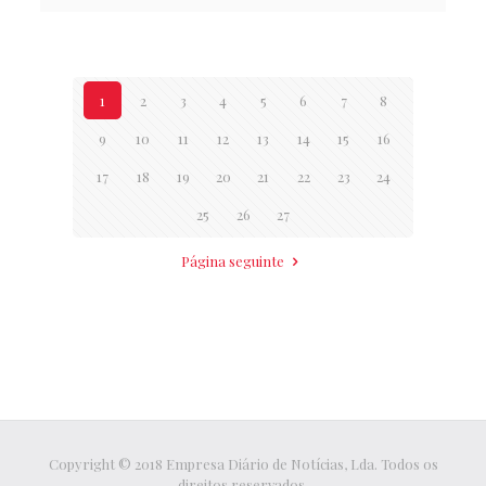
1
2
3
4
5
6
7
8
9
10
11
12
13
14
15
16
17
18
19
20
21
22
23
24
25
26
27
Página seguinte
Copyright © 2018 Empresa Diário de Notícias, Lda. Todos os
direitos reservados.