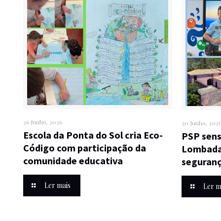
26 Junho, 2026
20 Junho, 202
Escola da Ponta do Sol cria Eco-
PSP sens
Código com participação da
Lombada 
comunidade educativa
seguranç
Ler mais
Ler m