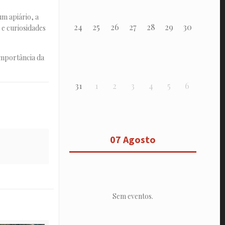
um apiário, a
24
25
26
27
28
29
30
 e curiosidades
 importância da
31
1
2
3
4
5
6
07 Agosto
Sem eventos.