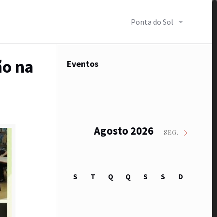
Ponta do Sol
ão na
Eventos
Agosto 2026
SEG.
S
T
Q
Q
S
S
D