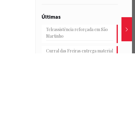
Últimas
Teleassistência reforçada em São
Martinho
Curral das Freiras entrega material
escolar
Junta e HF reforçam transportes
na Achada
Conselho Consultivo Jovem em
debate
Passeio de catamarã e convívio no
Parque de Santa Catarina marcam
o encerramento das Férias
Desportivas