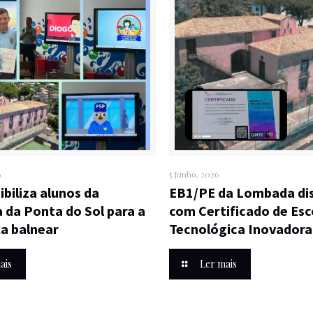
6
5 Junho, 2026
ibiliza alunos da
EB1/PE da Lombada dis
da Ponta do Sol para a
com Certificado de Esc
a balnear
Tecnológica Inovadora
ais
Ler mais