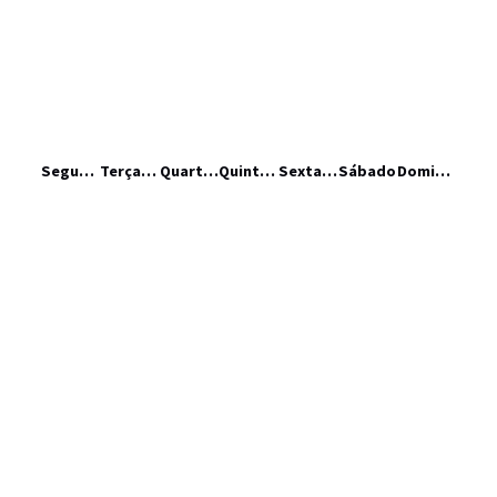
Segunda-feira
Terça-feira
Quarta-feira
Quinta-feira
Sexta-feira
Sábado
Domingo