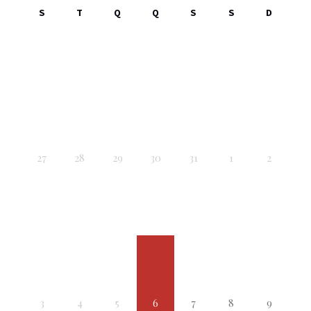
S
T
Q
Q
S
S
D
27
28
29
30
31
1
2
3
4
5
6
7
8
9