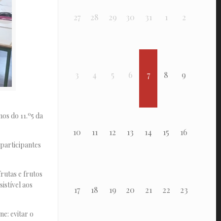
27
28
29
30
31
1
2
3
4
5
6
7
8
9
os do 11.º5 da
10
11
12
13
14
15
16
 participantes
rutas e frutos
istível aos
17
18
19
20
21
22
23
ne: evitar o