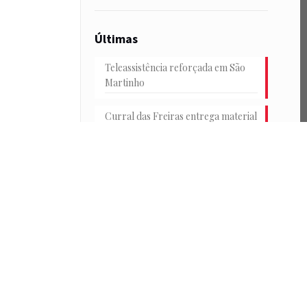
Últimas
Teleassistência reforçada em São
Martinho
Curral das Freiras entrega material
escolar
Junta e HF reforçam transportes
na Achada
Conselho Consultivo Jovem em
debate
Passeio de catamarã e convívio no
Parque de Santa Catarina marcam
o encerramento das Férias