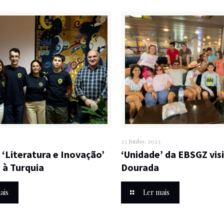
23 Junho, 2023
 ‘Literatura e Inovação’
‘Unidade’ da EBSGZ visi
 à Turquia
Dourada
ais
Ler mais