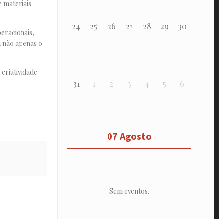
e materiais
24
25
26
27
28
29
30
peracionais,
u não apenas o
 criatividade
31
1
2
3
4
5
6
07 Agosto
Sem eventos.