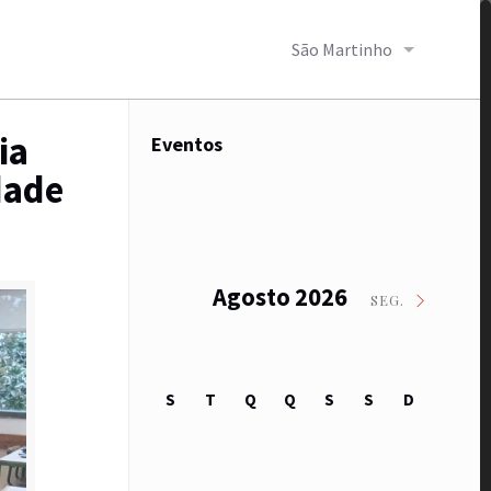
São Martinho
ia
Eventos
dade
Agosto 2026
SEG.
S
T
Q
Q
S
S
D