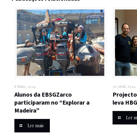
8 Maio, 2024
29 Abril, 2024
Alunos da EBSGZarco
Projecto
participaram no “Explorar a
leva HBG
Madeira”
Ler m
Ler mais