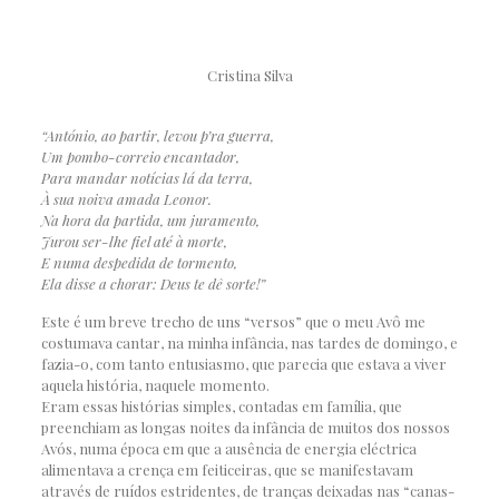
Cristina Silva
“António, ao partir, levou p’ra guerra,
Um pombo-correio encantador,
Para mandar notícias lá da terra,
À sua noiva amada Leonor.
Na hora da partida, um juramento,
Jurou ser-lhe fiel até à morte,
E numa despedida de tormento,
Ela disse a chorar: Deus te dê sorte!”
Este é um breve trecho de uns “versos” que o meu Avô me
costumava cantar, na minha infância, nas tardes de domingo, e
fazia-o, com tanto entusiasmo, que parecia que estava a viver
aquela história, naquele momento.
Eram essas histórias simples, contadas em família, que
preenchiam as longas noites da infância de muitos dos nossos
Avós, numa época em que a ausência de energia eléctrica
alimentava a crença em feiticeiras, que se manifestavam
através de ruídos estridentes, de tranças deixadas nas “canas-