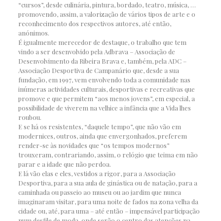
“cursos”, desde culinária, pintura, bordado, teatro, música, …
promovendo, assim, a valorização de vários tipos de arte e o
reconhecimento dos respectivos autores, até então,
anónimos.
É igualmente merecedor de destaque, o trabalho que tem
vindo a ser desenvolvido pela Adbrava – Associação de
Desenvolvimento da Ribeira Brava e, também, pela ADC –
Associação Desportiva de Campanário que, desde a sua
fundação, em 1997, vem envolvendo toda a comunidade nas
inúmeras actividades culturais, desportivas e recreativas que
promove e que permitem “aos menos jovens”, em especial, a
possibilidade de viverem na velhice a infância que a Vida lhes
roubou.
E se há os resistentes, “daquele tempo”, que não vão em
modernices, outros, ainda que envergonhados, preferem
render-se às novidades que “os tempos modernos”
trouxeram, contrariando, assim, o relógio que teima em não
parar e a idade que não perdoa.
E lá vão elas e eles, vestidos a rigor, para a Associação
Desportiva, para a sua aula de ginástica ou de natação, para a
caminhada ou passeio ao museu ou ao jardim que nunca
imaginaram visitar, para uma noite de fados na zona velha da
cidade ou, até, para uma – até então – impensável participação
num desfile de moda, onde serão o centro das atenções na