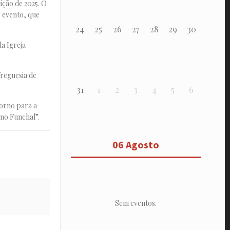
ção de 2025. O
 evento, que
24
25
26
27
28
29
30
a Igreja
freguesia de
31
1
2
3
4
5
6
torno para a
no Funchal”.
06 Agosto
Sem eventos.