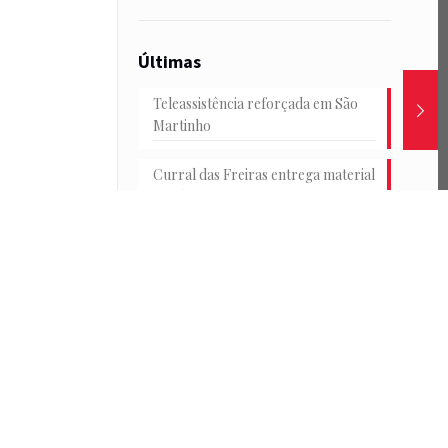
Últimas
Teleassistência reforçada em São
Martinho
Curral das Freiras entrega material
escolar
Junta e HF reforçam transportes
na Achada
Conselho Consultivo Jovem em
debate
Passeio de catamarã e convívio no
Parque de Santa Catarina marcam
o encerramento das Férias