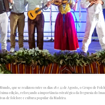
Mundo, que se realizou entre os dias 18 e 22 de Agosto, o Grupo de Folcl
óxima edição, reforçando a importância estratégica da freguesia do Im
vas de folclore e cultura popular da Madeira.