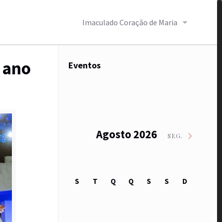
Imaculado Coração de Maria
 ano
Eventos
Agosto 2026
SEG.
S
T
Q
Q
S
S
D