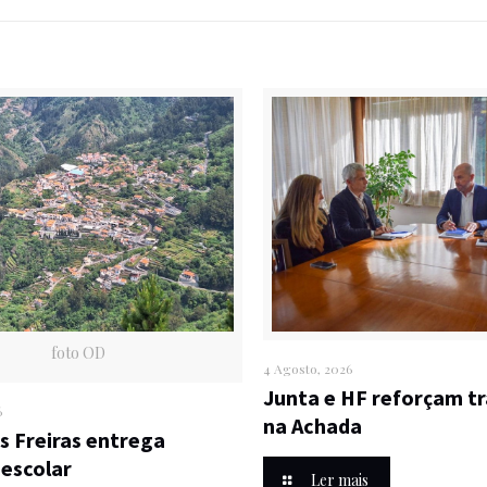
foto OD
4 Agosto, 2026
Junta e HF reforçam t
6
na Achada
as Freiras entrega
 escolar
Ler mais