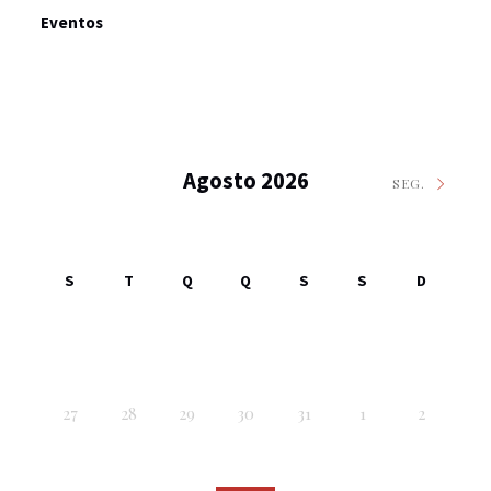
Eventos
Agosto 2026
SEG.
S
T
Q
Q
S
S
D
27
28
29
30
31
1
2