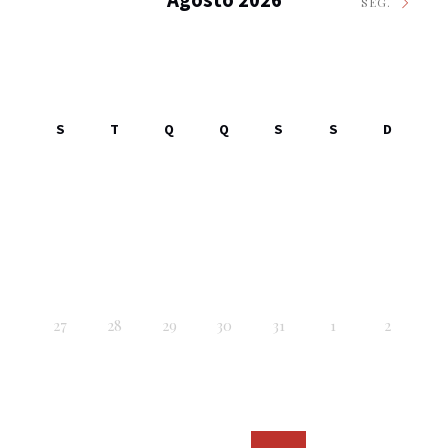
SEG.
S
T
Q
Q
S
S
D
27
28
29
30
31
1
2