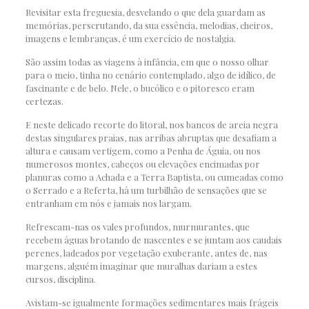
Revisitar esta freguesia, desvelando o que dela guardam as
memórias, perscrutando, da sua essência, melodias, cheiros,
imagens e lembranças, é um exercício de nostalgia.
São assim todas as viagens à infância, em que o nosso olhar
para o meio, tinha no cenário contemplado, algo de idílico, de
fascinante e de belo. Nele, o bucólico e o pitoresco eram
certezas.
E neste delicado recorte do litoral, nos bancos de areia negra
destas singulares praias, nas arribas abruptas que desafiam a
altura e causam vertigem, como a Penha de Águia, ou nos
numerosos montes, cabeços ou elevações encimadas por
planuras como a Achada e a Terra Baptista, ou cumeadas como
o Serrado e a Referta, há um turbilhão de sensações que se
entranham em nós e jamais nos largam.
Refrescam-nas os vales profundos, murmurantes, que
recebem águas brotando de nascentes e se juntam aos caudais
perenes, ladeados por vegetação exuberante, antes de, nas
margens, alguém imaginar que muralhas dariam a estes
cursos, disciplina.
Avistam-se igualmente formações sedimentares mais frágeis