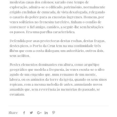
modestas casas dos colonos; sarado esse tempo de
exploração, admira-se o edificado, património, normalmente
erigido em linhas de cumeada, de vista desafogada, relegando
o casario do pobre para as encostas íngremes. Homens, por
vezes solitários no frenesim tarefeiro, tinham o condão de
convencer o fiel amigo, canídeo, a seguir-lhe sem hesitações
os passos. Era uma parelha característica.
Defendida por asas protectoras destas rochas, destas fragas,
destes picos, o Porto da Cruz tem na sua continuidade três
ilhéus que com a costa dialogam; um autoritário, outros dois,
seus acólitos.
Nestes elementos dominantes em altura, como arquétipo
geográfico que modela a freguesia, às vezes escuta-se o silvo
agudo de um engenho que, num remanso de um monte,
labora, ou os anúncios da torre da igreja, quando os seus sinos
repicam, com a mesma melodia de antes, anunciando novos
amanhãs que, sem reverência às memórias do passado, se
esvaziam.
Share