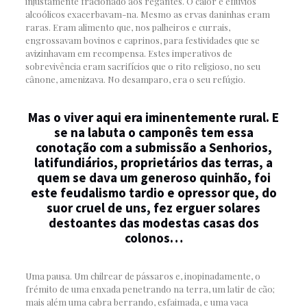
injustamente fracionado aos regantes. O calor e eflúvios
alcoólicos exacerbavam-na. Mesmo as ervas daninhas eram
raras. Eram alimento que, nos palheiros e currais,
engrossavam bovinos e caprinos, para festividades que se
avizinhavam em recompensa. Estes imperativos de
sobrevivência eram sacrifícios que o rito religioso, no seu
cânone, amenizava. No desamparo, era o seu refúgio.
Mas o viver aqui era iminentemente rural. E
se na labuta o camponês tem essa
conotação com a submissão a Senhorios,
latifundiários, proprietários das terras, a
quem se dava um generoso quinhão, foi
este feudalismo tardio e opressor que, do
suor cruel de uns, fez erguer solares
destoantes das modestas casas dos
colonos…
Uma pausa. Um chilrear de pássaros e, inopinadamente, o
frémito de uma enxada penetrando na terra, um latir de cão;
mais além uma cabra berrando, esfaimada, e uma vaca