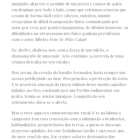
mugindo; ali perto o grunhir de um porco e cantos de galos
em despique por todo o lado, como que celeumas sonoras que
ecoam de forma fácil entre cabeços, outeiros, unindo
orografias de difícil transposição física, comunicando por
sons, por ecos, por pontes imaginárias. Se dúvidas houvesse, as
dificuldades no atravessamento físico ganham previdência
com o aviso: Ribeira Tem-Te-Não-Caias!
De chofre, abalroa-nos, com a força de um vulcão, o
chamamento de uma mãe. Acto contínuo, a correria de uma
criança descalça no seu encalço.
Nos areais, da erosão do basalto formados, havia sempre um
acesso privilegiado ao mar. Nos penedos, a protecção da costa.
E se possíveis ameaças da época vinham desse manto aquático
infinito, no Pico, encimado por um Fortim rudimentar em
pedra, temia-se avistar inimigos. À suspeita do seu
avistamento, dava-se o alerta.
Mas o viver aqui era eminentemente rural. E se na labuta o
camponês tem essa conotação com a submissão a Senhorios,
latifundiários, proprietários das terras, a quem se dava um
generoso quinhão, foi este feudalismo tardio e opressor que,
do suor cruel de uns, fez erguer solares destoantes das