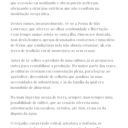
que a erosão vai moldando e obras pueris aceleram,
obrigando a cirurgias estéticas que não resultam na
modelação orográfica.
Destes cumes, invariavelmente, vê-se a Ponta de São
Lourenço, que oferece ao olhar continuidade e libertação.
Com tempo amigo avista-se outra ilha. Dizem ser dourada,
mas desta lonjura, apenas desmaiados contornos e uma ideia
de férias, que a indigência nela não almeja estanciar; ali, em
terra de tradição rural, mourejava-se sem cessar.
Antes de se colher o produto de uma cultura, já se preparava
outra para rentabilizar a produção. Na maior parte das vezes,
as culturas cresciam em consociação plena, para lograr ao
agricultor, diversidade de colheita que acudisse às suas
necessidades de subsistência, e às da família da qual era
incumbido de alimentar.
Na mais íngreme nesga de terra, sempre, mas sempre uma
possibilidade de cultivo, que ao cenário oferecia uma
estruturação em socalcos. Arrufos, até viris, eram os da
disputa da água.
O regadio, em período estival, acicatava a violência, se