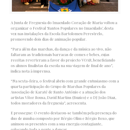
A Junta de Freguesia do Imaculado Coração de Maria voltou a
organizar o Festival ‘Santos Populares no Imaculado’, desta
vez nas instalações da Escola Bartolomeu Perestrelo,
promovendo dois dias de animação popular.
“Para além das marchas, da dança e da música ao vivo, não
faltaram as tradicionais barracas de comes e bebes, cujas
receitas reverteram a favor do projecto VOAR, beneficiando
os alunos finalistas da escola na sua viagem de final de ano”,
indica nota à imprensa.
“Na sexta-feira, o festival abriu com grande entusiasmo com a
quarta participação do Grupo de Marchas Populares da
Associação de Karaté de Santo António e a atuação dos
artistas Vítor Sousa, David Martins (Buzico) e o DJ João Diaz,
todos moradores da freguesia”, acrescenta.
E prossegue: O evento destacou-se também pela presença do
duo de zumba composto por Sérgio Olim e Sérgio Roxo, que
animou os presentes com a sua energia contagiante,
colocando toda a gente a dançar.