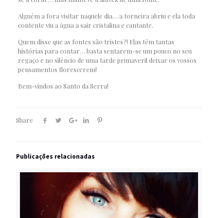
Alguém a fora visitar naquele dia… a torneira abriu e ela toda
contente viu a água a sair cristalina e cantante.
Quem disse que as fontes são tristes?! Elas têm tantas
histórias para contar… basta sentarem-se um pouco no seu
regaço e no silêncio de uma tarde primaveril deixar os vossos
pensamentos florescerem!
Bem-vindos ao Santo da Serra!
Share
Publicações relacionadas