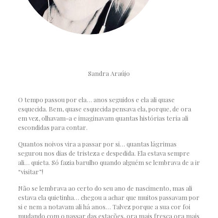
Sandra Araújo
O tempo passou por ela… anos seguidos e ela ali quase
esquecida. Bem, quase esquecida pensava ela, porque, de ora
em vez, olhavam-a e imaginavam quantas histórias teria ali
escondidas para contar.
Quantos noivos vira a passar por si… quantas lágrimas
segurou nos dias de tristeza e despedida. Ela estava sempre
ali… quieta. Só fazia barulho quando alguém se lembrava de a ir
“visitar”!
Não se lembrava ao certo do seu ano de nascimento, mas ali
estava ela quietinha… chegou a achar que muitos passavam por
si e nem a notavam ali há anos… Talvez porque a sua cor foi
mudando com o passar das estações, ora mais fresca ora mais