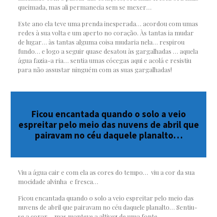
queimada, mas ali permanecia sem se mexer…
Este ano ela teve uma prenda inesperada… acordou com umas
redes à sua volta e um aperto no coração. Às tantas ia mudar
de lugar… às tantas alguma coisa mudaria nela… respirou
fundo… e logo a seguir quase desatou às gargalhadas … aquela
água fazia-a ria… sentia umas cócegas aqui e acolá e resistiu
para não assustar ninguém com as suas gargalhadas!
Ficou encantada quando o solo a veio
espreitar pelo meio das nuvens de abril que
pairavam no céu daquele planalto…
Viu a água cair e com ela as cores do tempo… viu a cor da sua
mocidade alvinha e fresca…
Ficou encantada quando o solo a veio espreitar pelo meio das
nuvens de abril que pairavam no céu daquele planalto… Sentiu-
se a corar… mas manteve a altivez de uma fonte.