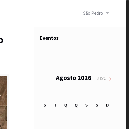
São Pedro
o
Eventos
Agosto 2026
SEG.
S
T
Q
Q
S
S
D