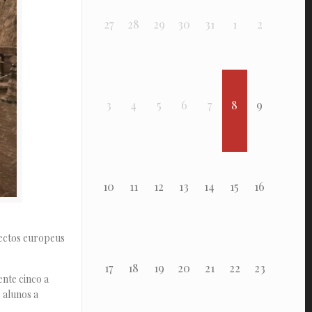
27
28
29
30
31
1
2
3
4
5
6
7
8
9
10
11
12
13
14
15
16
ectos europeus
17
18
19
20
21
22
23
nte cinco a
 alunos a