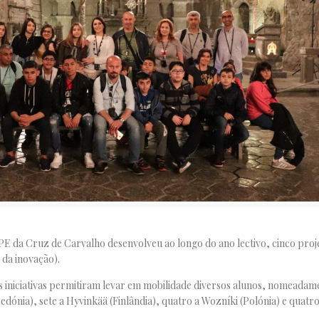
da Cruz de Carvalho desenvolveu ao longo do ano lectivo, cinco proj
 da inovação).
s iniciativas permitiram levar em mobilidade diversos alunos, nomeadame
cedónia), sete a Hyvinkää (Finlândia), quatro a Wozníki (Polónia) e quatro