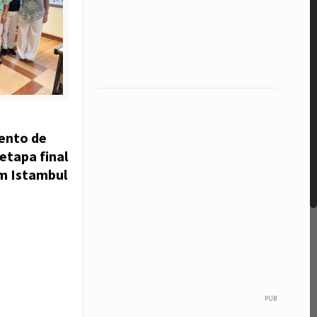
ento de
etapa final
m Istambul
PUB