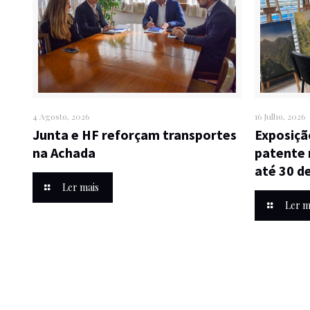
4 Agosto, 2026
16 Julho, 2026
Junta e HF reforçam transportes
Exposiçã
na Achada
patente 
até 30 d
Ler mais
Ler m