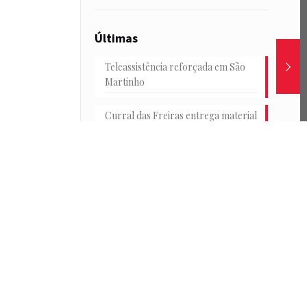
Últimas
Teleassistência reforçada em São
Martinho
Curral das Freiras entrega material
escolar
Junta e HF reforçam transportes
na Achada
Conselho Consultivo Jovem em
debate
Passeio de catamarã e convívio no
Parque de Santa Catarina marcam
o encerramento das Férias
Desportivas