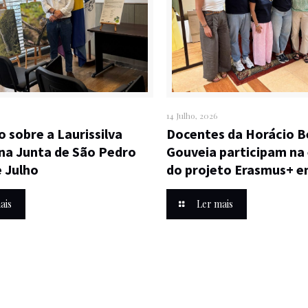
14 Julho, 2026
o sobre a Laurissilva
Docentes da Horácio B
na Junta de São Pedro
Gouveia participam na 
e Julho
do projeto Erasmus+ e
ais
Ler mais