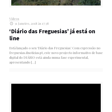
Vídeos
31 Janeiro, 2018 às 17:38
‘Diário das Freguesias’ já está on
line
Está lançado o seu ‘Diário das Freguesias’. Com expressão no
freguesias.dnoticias.pt, este novo projecto informativo de base
digital do DIÁRIO está ainda numa fase experimental,
apresentando
[…]