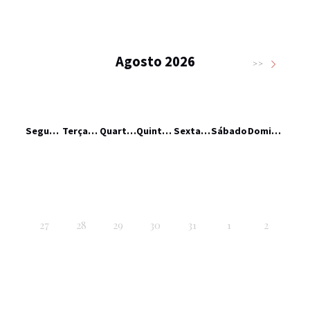
Agosto 2026
>>
Segunda-feira
Terça-feira
Quarta-feira
Quinta-feira
Sexta-feira
Sábado
Domingo
27
28
29
30
31
1
2