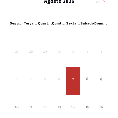
Agosto 2026
>>
Segunda-feira
Terça-feira
Quarta-feira
Quinta-feira
Sexta-feira
Sábado
Domingo
27
28
29
30
31
1
2
3
4
5
6
7
8
9
10
11
12
13
14
15
16