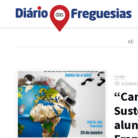
SÉ
Gente
22 Janeir
“Ca
Sust
alun