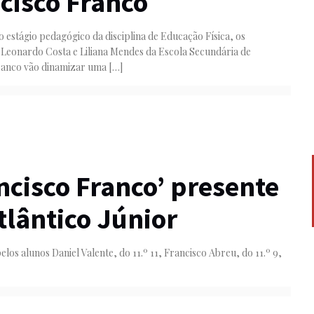
cisco Franco
 estágio pedagógico da disciplina de Educação Física, os
 Leonardo Costa e Liliana Mendes da Escola Secundária de
ranco vão dinamizar uma
[…]
ncisco Franco’ presente
tlântico Júnior
s alunos Daniel Valente, do 11.º 11, Francisco Abreu, do 11.º 9,