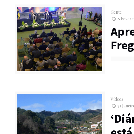
Gente
8 Fevere
Apre
Freg
Vídeos
31 Janeir
‘Diá
está