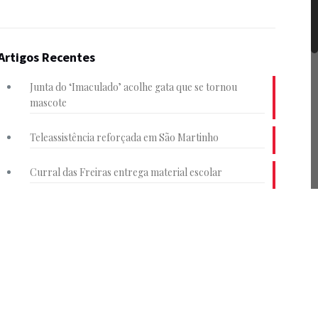
Artigos Recentes
Junta do ‘Imaculado’ acolhe gata que se tornou
mascote
Teleassistência reforçada em São Martinho
Curral das Freiras entrega material escolar
Junta e HF reforçam transportes na Achada
Conselho Consultivo Jovem em debate
dos.