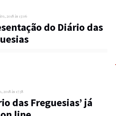
iro, 2018 às 13:06
sentação do Diário das
uesias
o, 2018 às 17:38
rio das Freguesias’ já
 on line