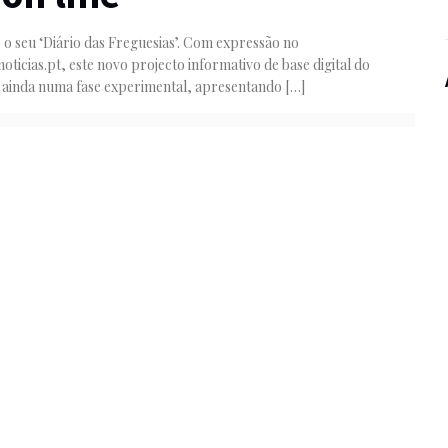
 o seu ‘Diário das Freguesias’. Com expressão no
noticias.pt, este novo projecto informativo de base digital do
 ainda numa fase experimental, apresentando
[…]
ight © 2018 Empresa Diário de Notícias, Lda. Todos os direitos reserva