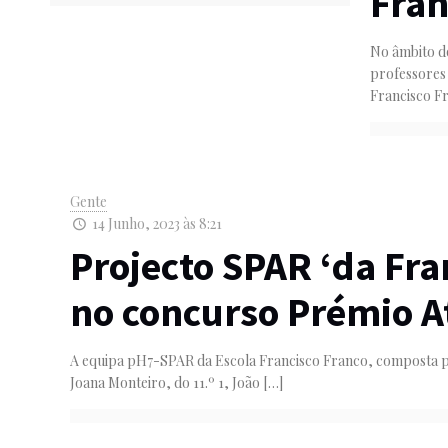
Fran
No âmbito do
professores
Francisco F
Gente
14 Junho, 2023 às 8:21
Projecto SPAR ‘da Fra
no concurso Prémio A
A equipa pH7-SPAR da Escola Francisco Franco, composta pelo
Joana Monteiro, do 11.º 1, João
[…]