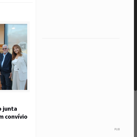
o junta
em convívio
PUB