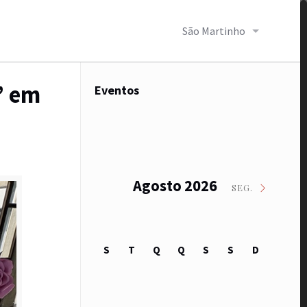
São Martinho
” em
Eventos
Agosto 2026
SEG.
S
T
Q
Q
S
S
D