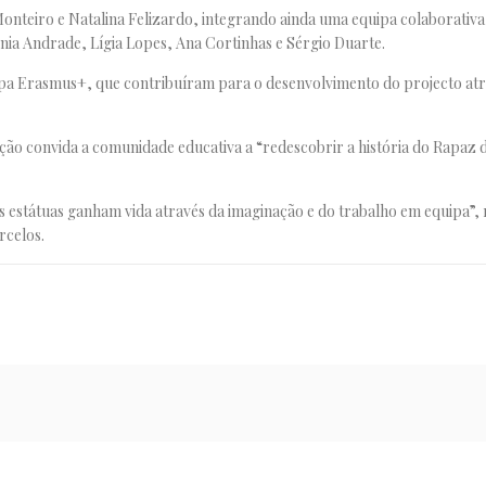
 Monteiro
e
Natalina Felizardo
, integrando ainda uma equipa colaborativ
nia Andrade, Lígia Lopes, Ana Cortinhas e Sérgio Duarte.
pa Erasmus+, que contribuíram para o desenvolvimento do projecto atr
sição convida a comunidade educativa a “redescobrir a história do Rapaz
s estátuas ganham vida através da imaginação e do trabalho em equipa”, 
rcelos
.