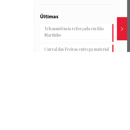
Últimas
Teleassistência reforçada em São
Martinho
Curral das Freiras entrega material
escolar
Junta e HF reforçam transportes
na Achada
Conselho Consultivo Jovem em
debate
Passeio de catamarã e convívio no
Parque de Santa Catarina marcam
o encerramento das Férias