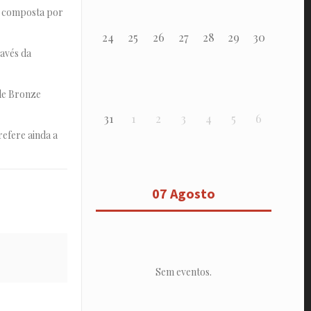
a composta por
24
25
26
27
28
29
30
avés da
 de Bronze
31
1
2
3
4
5
6
refere ainda a
07 Agosto
Sem eventos.