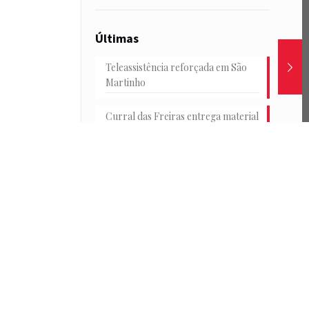
Últimas
Teleassistência reforçada em São
Martinho
Curral das Freiras entrega material
escolar
Junta e HF reforçam transportes
na Achada
Conselho Consultivo Jovem em
debate
Passeio de catamarã e convívio no
Parque de Santa Catarina marcam
o encerramento das Férias
Desportivas