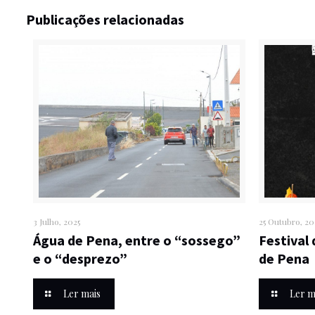
Publicações relacionadas
3 Julho, 2025
25 Outubro, 2
Água de Pena, entre o “sossego”
Festival
e o “desprezo”
de Pena
Ler mais
Ler m