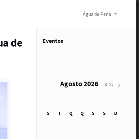
Água de Pena
ua de
Eventos
Agosto 2026
SEG.
S
T
Q
Q
S
S
D