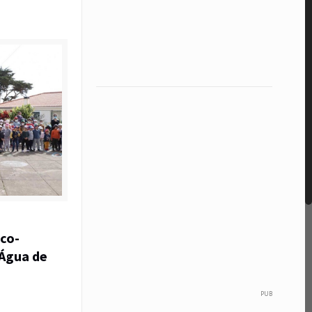
Eco-
 Água de
PUB