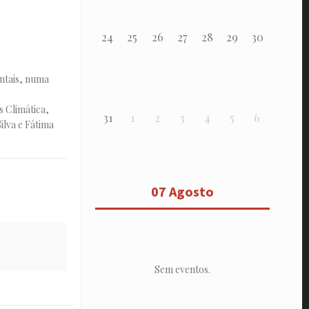
24
25
26
27
28
29
30
ntais, numa
s Climática,
31
1
2
3
4
5
6
lva e Fátima
07 Agosto
Sem eventos.