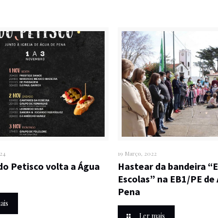
024
19 Março, 2022
 do Petisco volta a Água
Hastear da bandeira “
Escolas” na EB1/PE de
Pena
ais
Ler mais