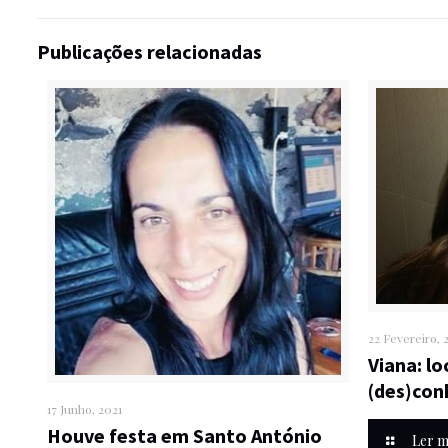
Publicações relacionadas
22 Fevereiro, 
Viana: l
(des)co
17 Junho, 2021
Houve festa em Santo António
Ler m