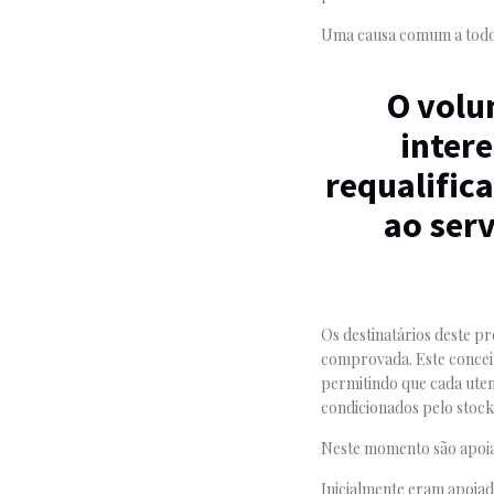
Uma causa comum a todos 
O volu
intere
requalifica
ao serv
Os destinatários deste pr
comprovada. Este conceit
permitindo que cada uten
condicionados pelo stock 
Neste momento são apoiad
Inicialmente eram apoiada