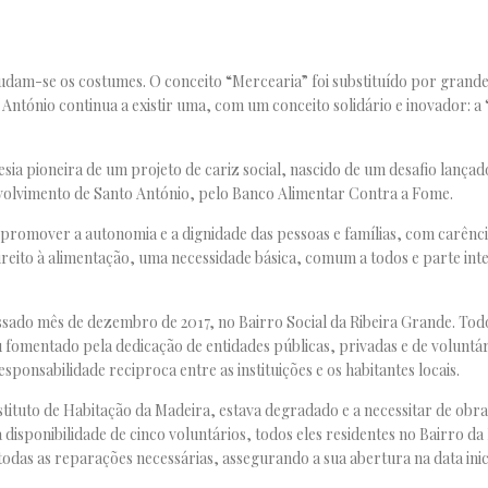
am-se os costumes. O conceito “Mercearia” foi substituído por grandes
António continua a existir uma, com um conceito solidário e inovador: a
esia pioneira de um projeto de cariz social, nascido de um desafio lançad
volvimento de Santo António, pelo Banco Alimentar Contra a Fome.
a promover a autonomia e a dignidade das pessoas e famílias, com carênci
ireito à alimentação, uma necessidade básica, comum a todos e parte int
sado mês de dezembro de 2017, no Bairro Social da Ribeira Grande. Tod
 fomentado pela dedicação de entidades públicas, privadas e de voluntár
sponsabilidade reciproca entre as instituições e os habitantes locais.
tituto de Habitação da Madeira, estava degradado e a necessitar de obras
disponibilidade de cinco voluntários, todos eles residentes no Bairro da
odas as reparações necessárias, assegurando a sua abertura na data ini