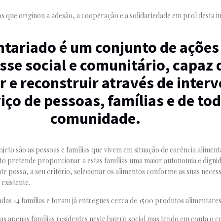
que originou a adesão, a cooperação e a solidariedade em prol desta ini
ntariado é um conjunto de ações
sse social e comunitário, capaz 
r e reconstruir através de inter
iço de pessoas, famílias e de tod
comunidade.
ojeto são as pessoas e famílias que vivem em situação de carência alime
o pretende proporcionar a estas famílias uma maior autonomia e digni
te possa, a seu critério, selecionar os alimentos conforme as suas nece
existente.
as 14 famílias e foram já entregues cerca de 1500 produtos alimentares
s apenas famílias residentes neste bairro social mas tendo em conta o c