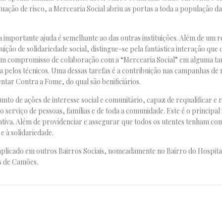
uação de risco, a Mercearia Social abriu as portas a toda a população da
ta importante ajuda é semelhante ao das outras instituições. Além de um
tuição de solidariedade social, distingue-se pela fantástica interação que 
 um compromisso de colaboração com a “Mercearia Social” em alguma tar
da pelos técnicos. Uma dessas tarefas é a contribuição nas campanhas de 
ntar Contra a Fome, do qual são benificiários.
nto de ações de interesse social e comunitário, capaz de requalificar e 
o serviço de pessoas, famílias e de toda a comunidade. Este é o principal
iativa. Além de providenciar e assegurar que todos os utentes tenham co
e à solidariedade.
já aplicado em outros Bairros Sociais, nomeadamente no Bairro do Hospita
s de Camões.