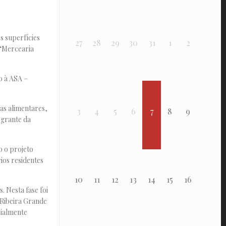
 superfícies
27
28
29
30
31
1
2
 “Mercearia
o à ASA –
as alimentares,
3
4
5
6
7
8
9
egrante da
o o projeto
ios residentes
10
11
12
13
14
15
16
. Nesta fase foi
 Ribeira Grande
cialmente