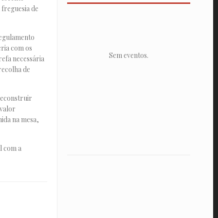
 freguesia de
 regulamento
cria com os
Sem eventos.
efa necessária
recolha de
reconstruir
 valor
mida na mesa,
l com a