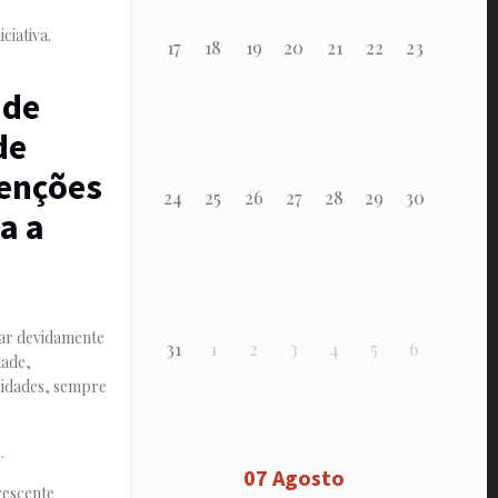
ciativa.
17
18
19
20
21
22
23
 de
de
venções
24
25
26
27
28
29
30
a a
ntar devidamente
31
1
2
3
4
5
6
dade,
ssidades, sempre
.
07 Agosto
rescente