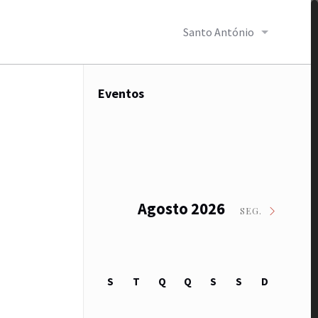
Santo António
Eventos
Agosto 2026
SEG.
S
T
Q
Q
S
S
D