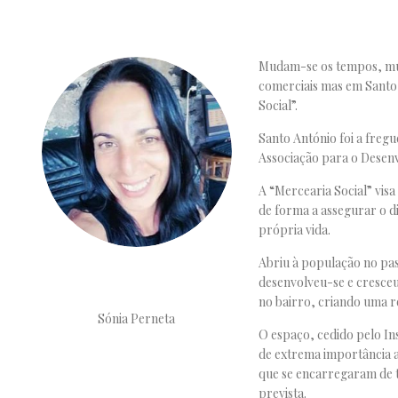
Mudam-se os tempos, mud
comerciais mas em Santo 
Social”.
Santo António foi a fregu
Associação para o Desen
A “Mercearia Social” vis
de forma a assegurar o d
própria vida.
Abriu à população no pas
desenvolveu-se e cresceu
no bairro, criando uma re
Sónia Perneta
O espaço, cedido pelo Ins
de extrema importância a 
que se encarregaram de t
prevista.