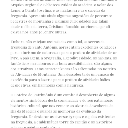
Arquivo Regional e Biblioteca Pública da Madeira, o Solar dos
Leme, a Quinta Josefina, e as muitas igrejas e capelas da
freguesia. Apresenta ainda algumas sugestões de percursos
pedestres de montanha e algumas curiosidades que falam
desde o filho da terra, Cristiano Ronaldo, ao cinema que ali
existia nos anos 30, entre outras.
Embora não estejam assinaladas como tal, as serras da
freguesia de Santo António, apresentam excelentes condições
para o turismo de natureza e para a prática de atividades de ar
livre. A paisagem, a orografia, a geodiversidade, os habitats, os
fantásticos miradouros e as boas acessibilidades, são alguns
dos atrativos. Estas características são salientadas no Roteiro
de Atividades de Montanha. Uma descoberta de um espaço de
excelência para o lazer e para a prática de atividades lúdico-
desportivas, em harmonia com a natureza.
O Roteiro do Património é um convite à descoberta de alguns
elementos simbólicos desta comunidade e do seu património
histórico-cultural, que nos remete ao alvor da descoberta da
ilha da Madeira e guarda as memórias da evolução da
freguesia. De destacar as diversas igrejas e capelas existentes
na freguesia, a emblemática torre do capitão e os históricos
solares e quintas centenárias.