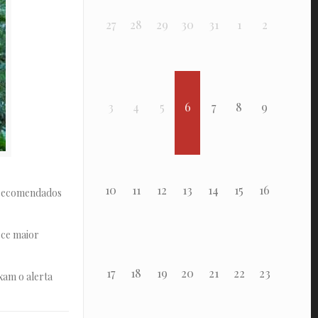
27
28
29
30
31
1
2
3
4
5
6
7
8
9
10
11
12
13
14
15
16
s recomendados
ece maior
17
18
19
20
21
22
23
xam o alerta