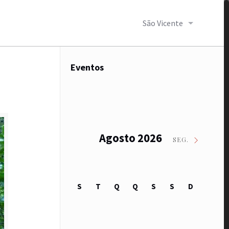
São Vicente
Eventos
Agosto 2026
SEG.
S
T
Q
Q
S
S
D