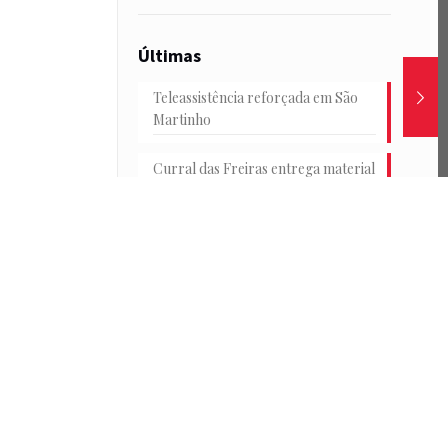
Últimas
Teleassistência reforçada em São
Martinho
Curral das Freiras entrega material
escolar
Junta e HF reforçam transportes
na Achada
Conselho Consultivo Jovem em
debate
Passeio de catamarã e convívio no
Parque de Santa Catarina marcam
o encerramento das Férias
Desportivas