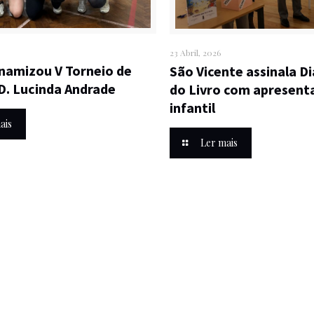
23 Abril, 2026
inamizou V Torneio de
São Vicente assinala D
 D. Lucinda Andrade
do Livro com apresent
infantil
ais
Ler mais