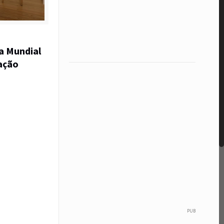
ia Mundial
ação
PUB