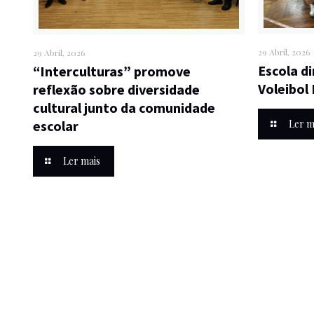
29 Abril, 2026
29 Abril, 2026
Escola d
“Interculturas” promove
Voleibol
reflexão sobre diversidade
cultural junto da comunidade
Ler m
escolar
Ler mais