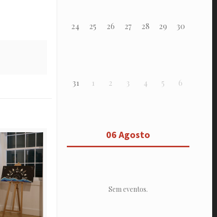
24
25
26
27
28
29
30
31
1
2
3
4
5
6
06 Agosto
Sem eventos.