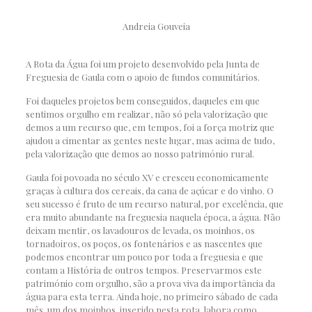
Andreia Gouveia
A Rota da Água foi um projeto desenvolvido pela Junta de
Freguesia de Gaula com o apoio de fundos comunitários.
Foi daqueles projetos bem conseguidos, daqueles em que
sentimos orgulho em realizar, não só pela valorização que
demos a um recurso que, em tempos, foi a força motriz que
ajudou a cimentar as gentes neste lugar, mas acima de tudo,
pela valorização que demos ao nosso património rural.
Gaula foi povoada no século XV e cresceu economicamente
graças à cultura dos cereais, da cana de açúcar e do vinho. O
seu sucesso é fruto de um recurso natural, por excelência, que
era muito abundante na freguesia naquela época, a água. Não
deixam mentir, os lavadouros de levada, os moinhos, os
tornadoiros, os poços, os fontenários e as nascentes que
podemos encontrar um pouco por toda a freguesia e que
contam a História de outros tempos. Preservarmos este
património com orgulho, são a prova viva da importância da
água para esta terra. Ainda hoje, no primeiro sábado de cada
mês, um dos moinhos, inserido nesta rota, labora como