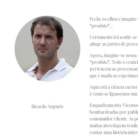
Feche os olhos e imagine
“produto”…
Certamente irá sentir-se
atinge as partes de proc
Agora, imagine-se nessa 
“produto”.. Todo o cenár
pertencem ao processame
que é usada ao experiment
Aqui está a ciência em to
é como se ligassemos um 
Enquadramento: Vivemos 
Ricardo Augusto
bombardeadas por public
consumidor/cliente. As p
muitas abordagens tradic
contar uma história inter