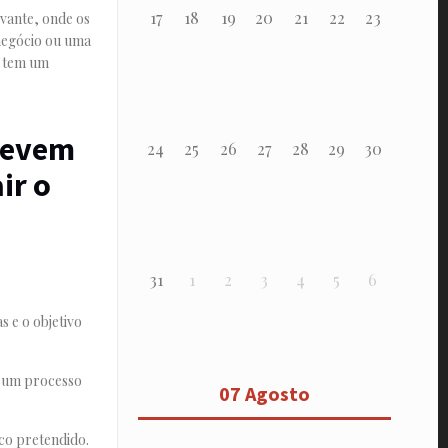
17
18
19
20
21
22
23
vante, onde os
negócio ou uma
tem um
devem
24
25
26
27
28
29
30
ir o
31
1
2
3
4
5
6
s e o objetivo
é um processo
07 Agosto
co pretendido.