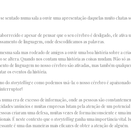
-se sentado numa sala a ouvir uma apresentação daquelas muito chatas 
 aborrecido e apesar de pensar que o seu cérebro é desligado, ele ativa 
essamento de linguagem, onde descodificamos as palavras.
mesma sala mas rodeado de amigos a ouvir uma boa história sobre a cria
io se altera. Quando nos contam uma história as coisas mudam. Não só as
nto de linguagem no nosso cérebro são ativadas, mas também qualquer
ar os eventos da história.
rno do
storytelling
e como podemos usá-la: o nosso cérebro é apaixonado 
interruptor!
numa era de excesso de informação, onde as pessoas são constantemen
idades/anúncios e muitas empresas lutam pela atenção de um potencial
essoas criaram uma defesa, muitas vezes de forma inconsciente e uma i
ionais. É neste contexto que o
storytelling
ganha uma importância vital. I
essante é uma das maneiras mais eficazes de obter a atenção de alguém.