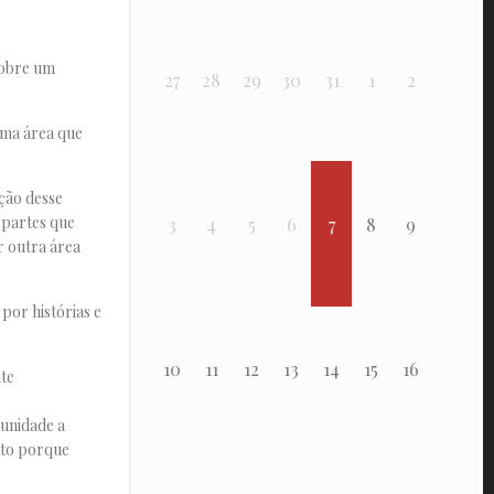
sobre um
27
28
29
30
31
1
2
uma área que
ção desse
 partes que
3
4
5
6
7
8
9
 outra área
por histórias e
10
11
12
13
14
15
16
te
munidade a
sto porque