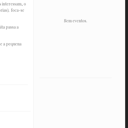
s interessam, o
rias)
,
foca-se
Sem eventos.
ita passa a
re a pequena