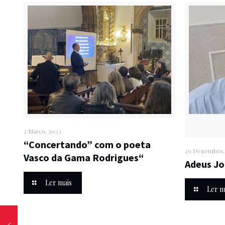
2 Março, 2023
“Concertando” com o poeta
29 Dezembro,
Vasco da Gama Rodrigues“
Adeus Jo
Ler mais
Ler m