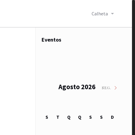
Calheta
Eventos
Agosto 2026
SEG.
S
T
Q
Q
S
S
D