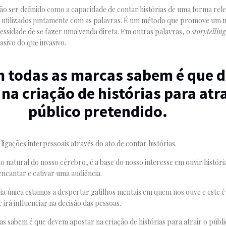
o ser definido como a capacidade de contar histórias de uma forma rele
ão utilizados juntamente com as palavras. É um método que promove um 
essidade de se fazer uma venda direta. Em outras palavras, o
storytelling
sivo do que invasivo.
m todas as marcas sabem é que 
na criação de histórias para atra
público pretendido.
igações interpessoais através do ato de contar histórias.
natural do nosso cérebro, é a base do nosso interesse em ouvir história
encantar e cativar uma audiência.
a única estamos a despertar gatilhos mentais em quem nos ouve e este 
irá influenciar na decisão das pessoas.
s sabem é que devem apostar na criação de histórias para atrair o públi