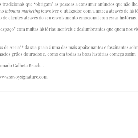
 tradicionais que “obrigam” as pessoas a consumir anúncios que não lhe
 no
inbound marketing
(envolver o utilizador com a marca através de histó
o de clientes através do seu envolvimento emocional com essas histórias.
“espaço” com muitas histórias incríveis e deslumbrantes que quem nos vis
os de Areia”* da sua praia é uma das mais apaixonantes e fascinantes sob
cios grãos dourados e, como em todas as boas histórias começa assim:
hamado Calheta Beach…
 www.savoysignature.com