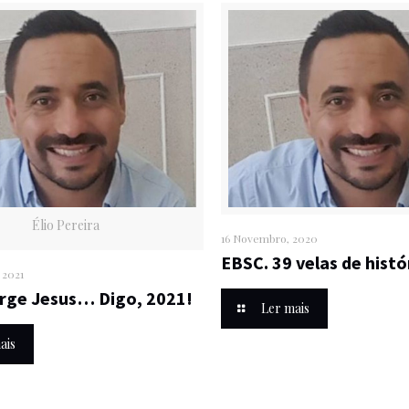
Élio Pereira
16 Novembro, 2020
EBSC. 39 velas de histó
 2021
rge Jesus… Digo, 2021!
Ler mais
ais