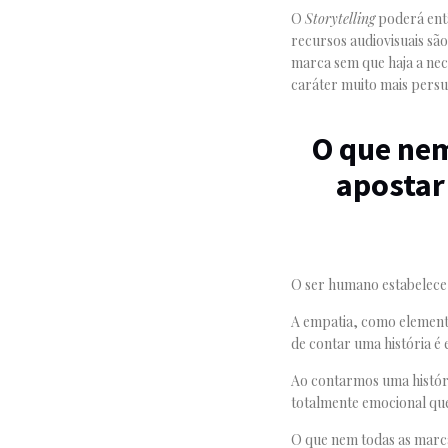
O
Storytelling
poderá entã
recursos audiovisuais s
marca sem que haja a nec
caráter muito mais persua
O que ne
apostar 
O ser humano estabelece l
A empatia, como elemento 
de contar uma história é 
Ao contarmos uma históri
totalmente emocional que 
O que nem todas as marca