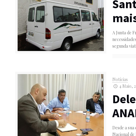
Sant
mais
A Junta de F
necessidades
segunda viat
Notícias
4 Maio, 2
Dele
ANAF
Desde a sua 
Nacional de