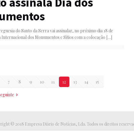
o assinala Dia dos
umentos
reguesia do Santo da Serra vai assinalar, no próximo dia 18 de
a Internacional dos Monumentos e Sítios com a colocação
[…]
7
8
9
10
11
12
13
14
15
seguinte
ight © 2018 Empresa Diário de Notícias, Lda. Todos os direitos reserva