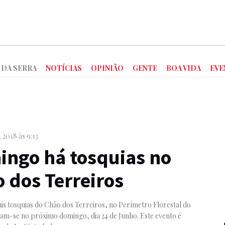
 DA SERRA
NOTÍCIAS
OPINIÃO
GENTE
BOA VIDA
EVE
 2018 às 9:13
ngo há tosquias no
 dos Terreiros
ais tosquias do Chão dos Terreiros, no Perímetro Florestal do
zam-se no próximo domingo, dia 24 de Junho. Este evento é