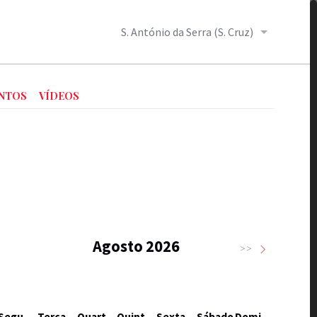
S. António da Serra (S. Cruz)
NTOS
VÍDEOS
Agosto 2026
>>
Segunda-feira
Terça-feira
Quarta-feira
Quinta-feira
Sexta-feira
Sábado
Domingo