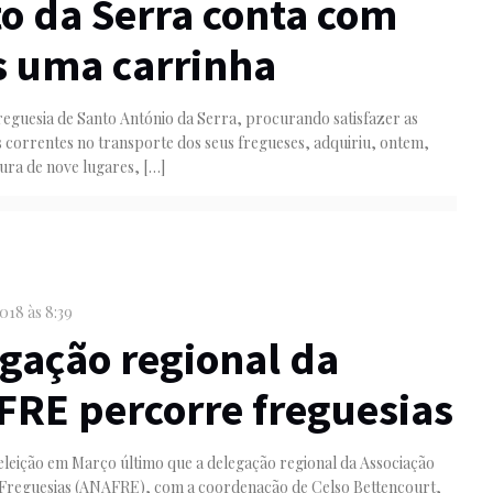
o da Serra conta com
 uma carrinha
reguesia de Santo António da Serra, procurando satisfazer as
 correntes no transporte dos seus fregueses, adquiriu, ontem,
ura de nove lugares,
[…]
018 às 8:39
gação regional da
RE percorre freguesias
eleição em Março último que a delegação regional da Associação
 Freguesias (ANAFRE), com a coordenação de Celso Bettencourt,