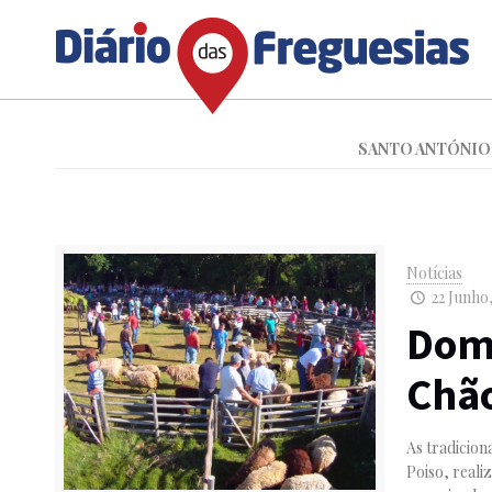
SANTO ANTÓNIO
Notícias
22 Junho,
Domi
Chão
As tradicion
Poiso, reali