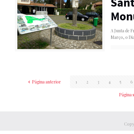
Sant
Mon
A Junta de F
Março, o Di
Página anterior
1
2
3
4
5
6
Página 
Copyr