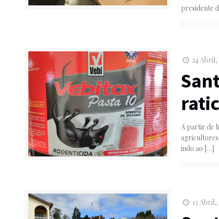
presidente d
24 Abril,
Sant
rati
A partir de 
agricultores
indo ao
[…]
13 Abril,