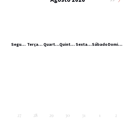
>>
Segunda-feira
Terça-feira
Quarta-feira
Quinta-feira
Sexta-feira
Sábado
Domingo
27
28
29
30
31
1
2