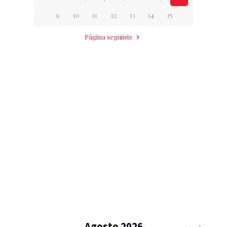
9
10
11
12
13
14
15
Página seguinte
Agosto 2026