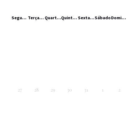
Segunda-feira
Terça-feira
Quarta-feira
Quinta-feira
Sexta-feira
Sábado
Domingo
27
28
29
30
31
1
2