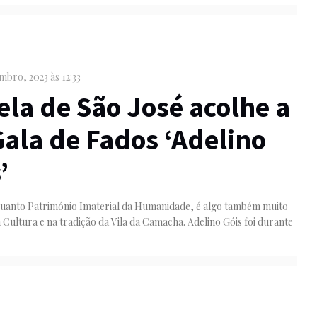
mbro, 2023 às 12:33
la de São José acolhe a
Gala de Fados ‘Adelino
’
quanto Património Imaterial da Humanidade, é algo também muito
 Cultura e na tradição da Vila da Camacha. Adelino Góis foi durante