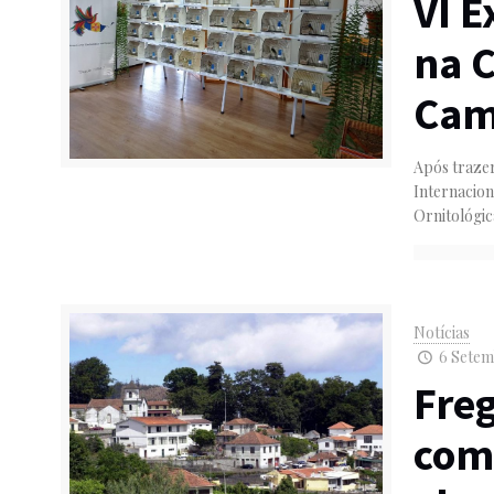
VI E
na 
Cam
Após traze
Internacion
Ornitológic
Notícias
6 Setem
Fre
com