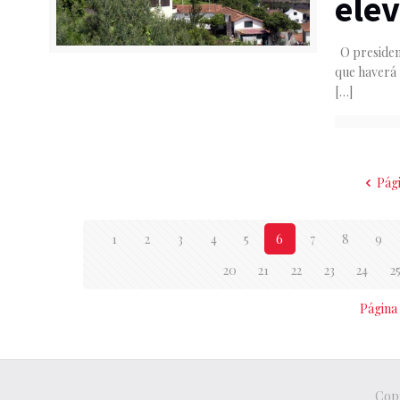
elev
O presiden
que haverá 
[…]
Pág
1
2
3
4
5
6
7
8
9
20
21
22
23
24
2
Página
Copy