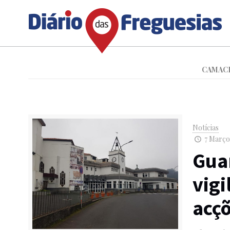
CAMAC
Notícias
7 Março,
Gua
vigi
acç