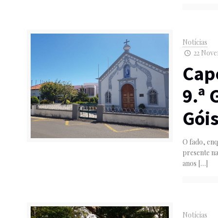
Notícias
22 Nove
Cape
9.ª 
Góis
O fado, en
presente na
anos
[…]
Notícias