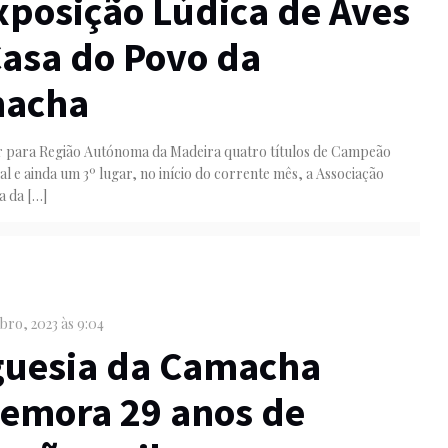
xposição Lúdica de Aves
Casa do Povo da
acha
r para Região Autónoma da Madeira quatro títulos de Campeão
al e ainda um 3º lugar, no início do corrente mês, a Associação
a da
[…]
bro, 2023 às 9:04
guesia da Camacha
emora 29 anos de