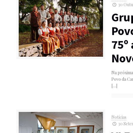
30 Outu
Grup
Pov
75º 
Nov
Na próxima 
Povo da Cam
[…]
Notícias
30 Setem