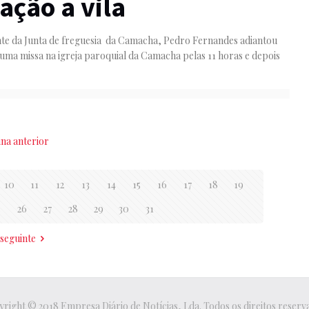
ação a vila
te da Junta de freguesia da Camacha, Pedro Fernandes adiantou
uma missa na igreja paroquial da Camacha pelas 11 horas e depois
ina anterior
10
11
12
13
14
15
16
17
18
19
5
26
27
28
29
30
31
 seguinte
right © 2018 Empresa Diário de Notícias, Lda. Todos os direitos reserv