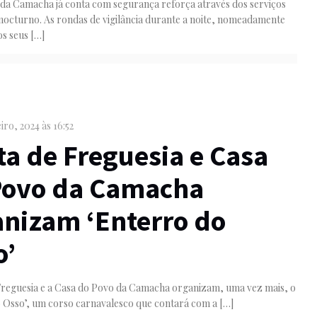
 da Camacha já conta com segurança reforça através dos serviços
octurno. As rondas de vigilância durante a noite, nomeadamente
os seus
[…]
iro, 2024 às 16:52
a de Freguesia e Casa
Povo da Camacha
anizam ‘Enterro do
o’
Freguesia e a Casa do Povo da Camacha organizam, uma vez mais, o
 Osso’, um corso carnavalesco que contará com a
[…]