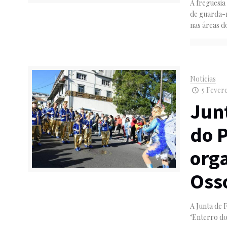
A freguesia
de guarda-n
nas áreas d
Notícias
5 Fevere
Junt
do 
org
Oss
A Junta de 
‘Enterro do