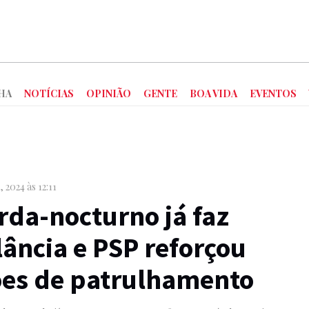
HA
NOTÍCIAS
OPINIÃO
GENTE
BOA VIDA
EVENTOS
 2024 às 12:11
rda-nocturno já faz
lância e PSP reforçou
ões de patrulhamento