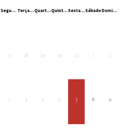
Segunda-feira
Terça-feira
Quarta-feira
Quinta-feira
Sexta-feira
Sábado
Domingo
27
28
29
30
31
1
2
3
4
5
6
7
8
9