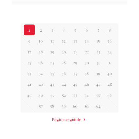
1
2
3
4
5
6
7
8
9
10
11
12
13
14
15
16
17
18
19
20
21
22
23
24
25
26
27
28
29
30
31
32
33
34
35
36
37
38
39
40
41
42
43
44
45
46
47
48
49
50
51
52
53
54
55
56
57
58
59
60
61
62
Página seguinte