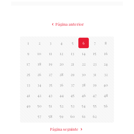
Página anterior
1
2
3
4
5
6
7
8
9
10
11
12
13
14
15
16
17
18
19
20
21
22
23
24
25
26
27
28
29
30
31
32
33
34
35
36
37
38
39
40
41
42
43
44
45
46
47
48
49
50
51
52
53
54
55
56
57
58
59
60
61
62
Página seguinte