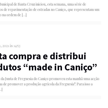
nicipal de Santa Cruz iniciou, esta semana, uma série de
tos de repavimentação de estradas no Caniço, que representam um
to na ordem de
[…]
 2021 às 14:53
a compra e distribui
dutos “made in Caniço”
o da Junta de Freguesia do Caniço promoveu esta manhã uma acção
 de promover a produção agrícola da Freguesia”. Para isso a
…]