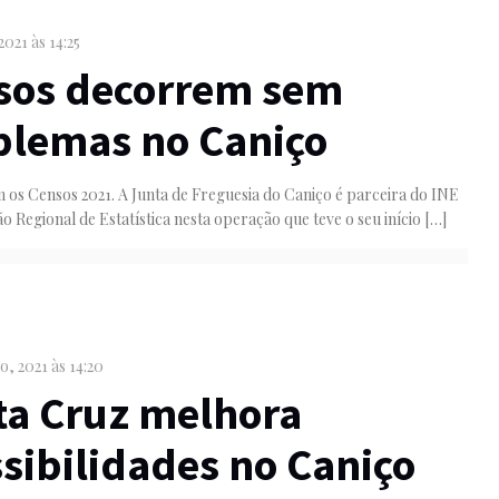
2021 às 14:25
sos decorrem sem
blemas no Caniço
os Censos 2021. A Junta de Freguesia do Caniço é parceira do INE
ão Regional de Estatística nesta operação que teve o seu início
[…]
, 2021 às 14:20
ta Cruz melhora
sibilidades no Caniço