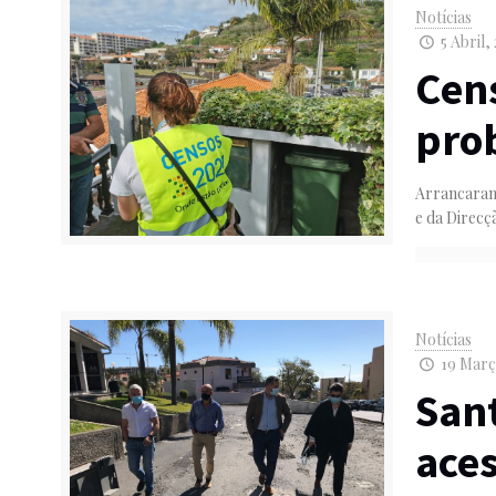
Notícias
5 Abril, 
Cen
pro
Arrancaram 
e da Direcç
Notícias
19 Março
San
aces