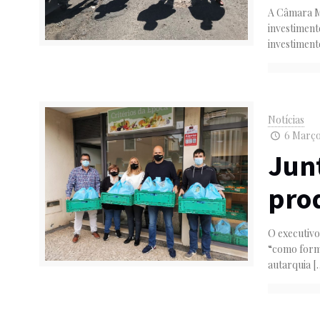
A Câmara Mu
investimen
investimen
Notícias
6 Março,
Junt
pro
O executiv
“como forma
autarquia
[