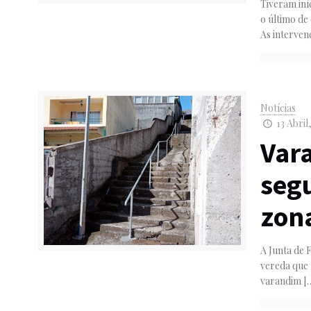
Tiveram iní
o último de
As interven
Notícias
13 Abril
Var
seg
zona
A Junta de 
vereda que 
varandim
[