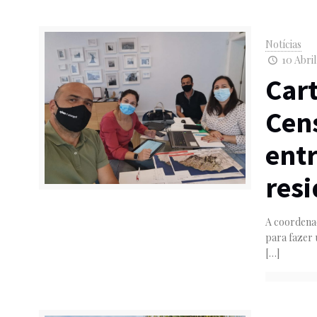
Notícias
10 Abril
Cart
Cen
ent
res
A coordenaç
para fazer 
[…]