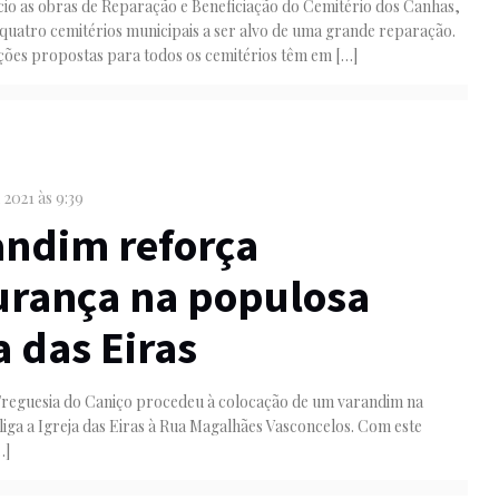
cio as obras de Reparação e Beneficiação do Cemitério dos Canhas,
 quatro cemitérios municipais a ser alvo de uma grande reparação.
ções propostas para todos os cemitérios têm em
[…]
, 2021 às 9:39
andim reforça
urança na populosa
 das Eiras
Freguesia do Caniço procedeu à colocação de um varandim na
liga a Igreja das Eiras à Rua Magalhães Vasconcelos. Com este
…]