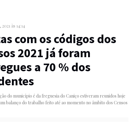
, 2021 às 14:14
as com os códigos dos
sos 2021 já foram
regues a 70 % dos
identes
ão do município é da freguesia do Caniço estiveram reunidos hoje
um balanço do trabalho feito até ao momento no âmbito dos Censos