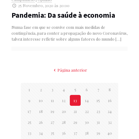
25 Novembro, 2020 às 20:00
Pandemia: Da saúde à economia
Numa fase em que se convive com mais medidas de
contingência, para conter a propagação do novo Coronavírus,
talvez interesse refletir sobre alguns fatores do mundo
[…]
Página anterior
1
2
3
4
5
6
7
8
9
10
11
12
13
14
15
16
17
18
19
20
21
22
23
24
25
26
27
28
29
30
31
32
33
34
35
36
37
38
39
40