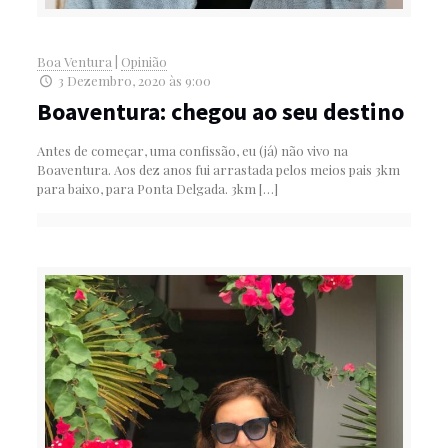
Boa Ventura
|
Opinião
3 Dezembro, 2020 às 9:00
Boaventura: chegou ao seu destino
Antes de começar, uma confissão, eu (já) não vivo na
Boaventura. Aos dez anos fui arrastada pelos meios pais 3km
para baixo, para Ponta Delgada. 3km
[…]