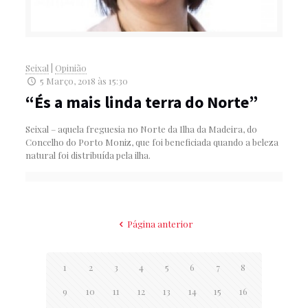
Seixal
|
Opinião
5 Março, 2018 às 15:30
“És a mais linda terra do Norte”
Seixal – aquela freguesia no Norte da Ilha da Madeira, do
Concelho do Porto Moniz, que foi beneficiada quando a beleza
natural foi distribuída pela ilha.
Página anterior
1
2
3
4
5
6
7
8
9
10
11
12
13
14
15
16