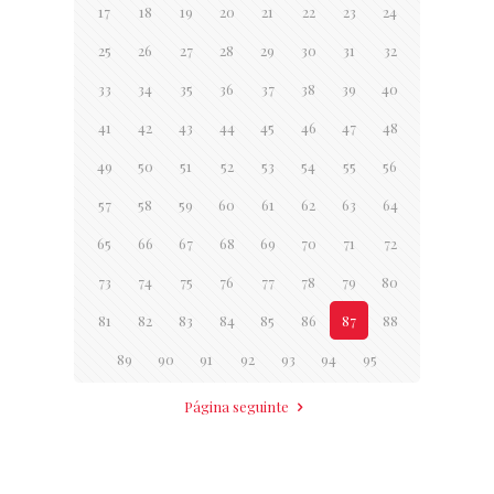
17
18
19
20
21
22
23
24
25
26
27
28
29
30
31
32
33
34
35
36
37
38
39
40
41
42
43
44
45
46
47
48
49
50
51
52
53
54
55
56
57
58
59
60
61
62
63
64
65
66
67
68
69
70
71
72
73
74
75
76
77
78
79
80
81
82
83
84
85
86
87
88
89
90
91
92
93
94
95
Página seguinte