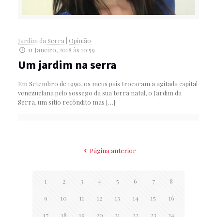
Jardim da Serra
|
Opinião
11 Janeiro, 2018 às 10:59
Um jardim na serra
Em Setembro de 1990, os meus pais trocaram a agitada capital
venezuelana pelo sossego da sua terra natal, o Jardim da
Serra, um sítio recôndito mas
[…]
Página anterior
1
2
3
4
5
6
7
8
9
10
11
12
13
14
15
16
17
18
19
20
21
22
23
24