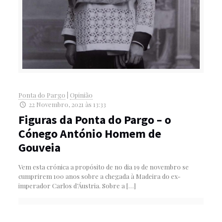
Ponta do Pargo
|
Opinião
22 Novembro, 2021 às 13:33
Figuras da Ponta do Pargo – o
Cónego António Homem de
Gouveia
Vem esta crónica a propósito de no dia 19 de novembro se
cumprirem 100 anos sobre a chegada à Madeira do ex-
imperador Carlos d’Áustria. Sobre a
[…]