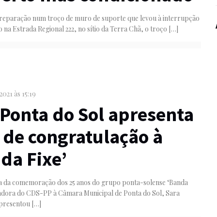
reparação num troço de muro de suporte que levou à interrupção
o na Estrada Regional 222, no sítio da Terra Chã, o troço
[…]
 2021 às 15:19
Ponta do Sol apresenta
 de congratulação à
da Fixe’
a da comemoração dos 25 anos do grupo ponta-solense ‘Banda
readora do CDS-PP à Câmara Municipal de Ponta do Sol, Sara
presentou
[…]