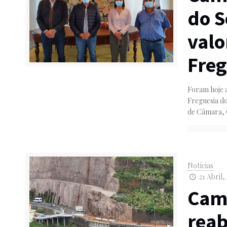
do S
valo
Freg
Foram hoje a
Freguesia do
de Câmara, 
Notícias
21 Abril,
Cami
reab