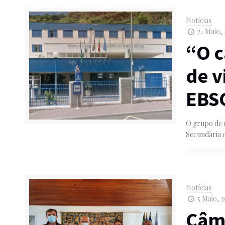
Notícias
21 Maio, 
“O 
de v
EBSC
O grupo de d
Secundária d
Notícias
5 Maio, 2
Câma