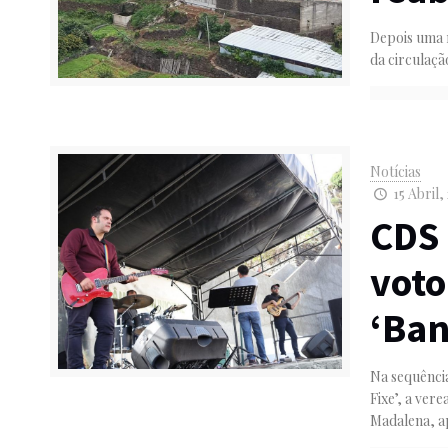
Depois uma 
da circulaçã
Notícias
15 Abril,
CDS 
voto
‘Ban
Na sequênci
Fixe’, a ve
Madalena, a