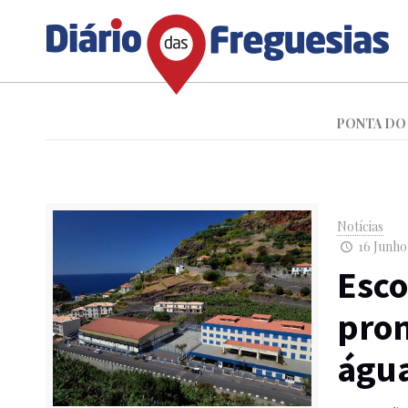
PONTA DO
Notícias
16 Junho,
Esco
prom
águ