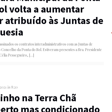
ol volta a aumentar
r atribuído às Juntas de
uesia
ssinados os contratos interadministrativos com as Juntas de
 Concelho da Ponta do Sol. Estiveram presentes a Sra. Presidente
Célia Pessegueiro,
[…]
 2021 às 8:20
nho na Terra Chã
erto mas condicionado