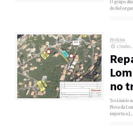
O grupo disc
do Sol organ
Notícias
2 Junho, 
Rep
Lomb
no t
Terá início 
Nova da Lom
suporta a
[…