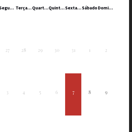
Segunda-feira
Terça-feira
Quarta-feira
Quinta-feira
Sexta-feira
Sábado
Domingo
27
28
29
30
31
1
2
3
4
5
6
7
8
9