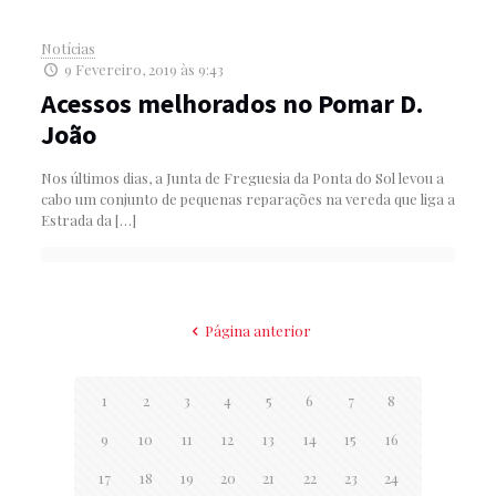
Notícias
9 Fevereiro, 2019 às 9:43
Acessos melhorados no Pomar D.
João
Nos últimos dias, a Junta de Freguesia da Ponta do Sol levou a
cabo um conjunto de pequenas reparações na vereda que liga a
Estrada da
[…]
Página anterior
1
2
3
4
5
6
7
8
9
10
11
12
13
14
15
16
17
18
19
20
21
22
23
24