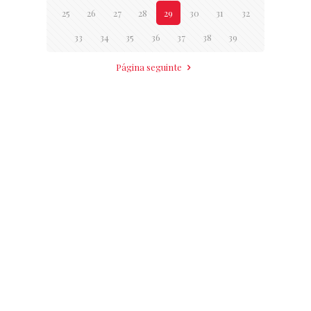
25
26
27
28
29
30
31
32
33
34
35
36
37
38
39
Página seguinte