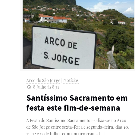
Arco de São Jorge
|
Notícias
8 Julho às 8:31
Santíssimo Sacramento em
festa este fim-de-semana
A Festa do Santíssimo Sacramento realiza-se no Arco
de São Jorge entre sexta-feira e segunda-feira, dias 10,
11, 12 e 13 de Julho, com um programa
[…]