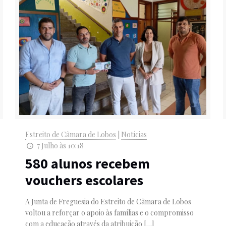
Estreito de Câmara de Lobos
|
Notícias
7 Julho às 10:18
580 alunos recebem
vouchers escolares
A Junta de Freguesia do Estreito de Câmara de Lobos
voltou a reforçar o apoio às famílias e o compromisso
com a educação através da atribuição
[…]