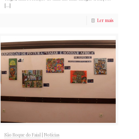
[…]
Ler mais
São Roque do Faial
|
Notícias