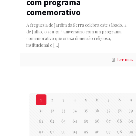
com programa
comemorativo
A freguesia de Jardim da Serra celebra este sábado, 4
de Julho, o seu 30.º aniversário com um programa
comemorativo que cruza dimensão religiosa,
institucional e
[…]
Ler mais
1
2
3
4
5
6
7
8
9
31
32
33
34
35
36
37
38
39
61
62
63
64
65
66
67
68
69
91
92
93
94
95
96
97
98
99