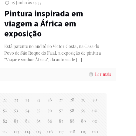
15 Junho às 14:57
Pintura inspirada em
viagem a África em
exposição
Está patente no auditório Victor Costa, na Casa do
Povo de São Roque do Faial, a exposição de pintura
“Viajar e sonhar África”, da autoria de
[…]
Ler mais
22
23
24
25
26
27
28
29
30
52
53
54
55
56
57
58
59
60
82
83
84
85
86
87
88
89
90
112
113
114
115
116
117
118
119
120