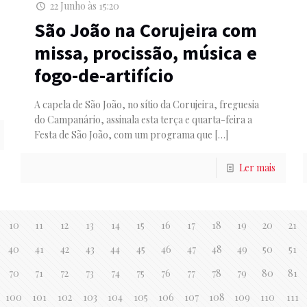
22 Junho às 15:20
São João na Corujeira com
missa, procissão, música e
fogo-de-artifício
A capela de São João, no sítio da Corujeira, freguesia
do Campanário, assinala esta terça e quarta-feira a
Festa de São João, com um programa que
[…]
Ler mais
10
11
12
13
14
15
16
17
18
19
20
21
40
41
42
43
44
45
46
47
48
49
50
51
70
71
72
73
74
75
76
77
78
79
80
81
100
101
102
103
104
105
106
107
108
109
110
111