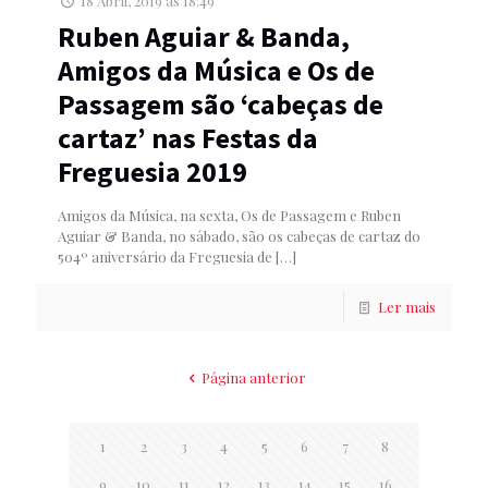
18 Abril, 2019 às 18:49
Ruben Aguiar & Banda,
Amigos da Música e Os de
Passagem são ‘cabeças de
cartaz’ nas Festas da
Freguesia 2019
Amigos da Música, na sexta, Os de Passagem e Ruben
Aguiar & Banda, no sábado, são os cabeças de cartaz do
504º aniversário da Freguesia de
[…]
Ler mais
Página anterior
1
2
3
4
5
6
7
8
9
10
11
12
13
14
15
16