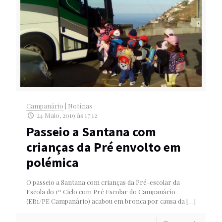
Campanário
|
Notícias
24 Maio, 2019 às 17:12
Passeio a Santana com
crianças da Pré envolto em
polémica
O passeio a Santana com crianças da Pré-escolar da
Escola do 1º Ciclo com Pré Escolar do Campanário
(EB1/PE Campanário) acabou em bronca por causa da
[…]