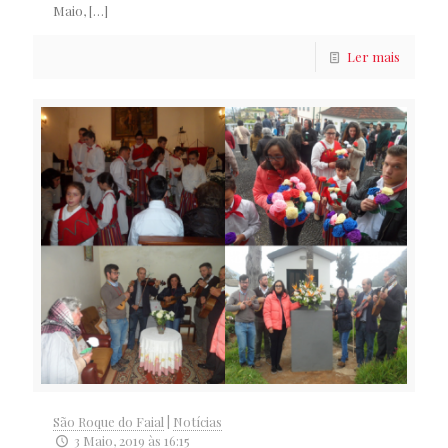
Maio,
[…]
Ler mais
São Roque do Faial
|
Notícias
3 Maio, 2019 às 16:15