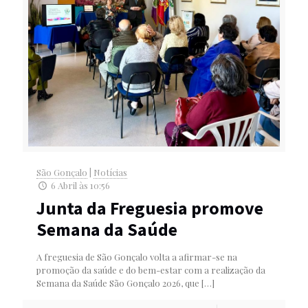
São Gonçalo
|
Notícias
6 Abril às 10:56
Junta da Freguesia promove
Semana da Saúde
A freguesia de São Gonçalo volta a afirmar-se na
promoção da saúde e do bem-estar com a realização da
Semana da Saúde São Gonçalo 2026, que
[…]