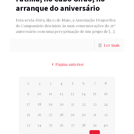
arranque do aniversário
Esta sexta-feira, dia 13 de Maio, a Associação Desportiva
do Campanário deu início às suas comemorações do 25º
aniversário com uma peregrinação de um grupo de
[…]
Ler mais
Página anterior
1
2
3
4
5
6
7
8
9
10
11
12
13
14
15
16
17
18
19
20
21
22
23
24
25
26
27
28
29
30
31
32
33
34
35
36
37
38
39
40