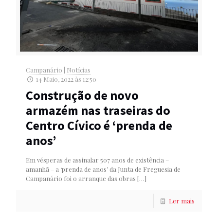
Campanário
|
Notícias
14 Maio, 2022 às 12:50
Construção de novo
armazém nas traseiras do
Centro Cívico é ‘prenda de
anos’
Em vésperas de assinalar 507 anos de existência –
amanhã – a ‘prenda de anos’ da Junta de Freguesia de
Campanário foi o arranque das obras
[…]
Ler mais