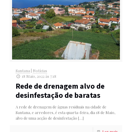
Santana
|
Notícias
18 Maio, 2022 às 7:18
Rede de drenagem alvo de
desinfestação de baratas
A rede de drenagem de águas residuais na cidade de
Santana, e arredores, é esta quarta-feira, dia 18 de Maio,
alvo de uma acção de desinfestação
[…]
Ler mais