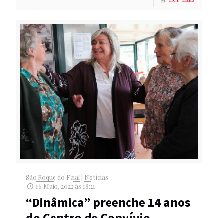
São Roque do Faial
|
Notícias
16 Maio, 2022 às 18:21
“Dinâmica” preenche 14 anos
do Centro de Convívio