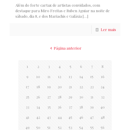
Além do forte cartaz de artistas convidados, com
destaque para Miro Freitas e Ruben Aguiar na noite de
sábado, dia 8, e dos Mariachis e Galáxia
[…]
Ler mais
Página anterior
1
2
3
4
5
6
7
8
9
10
11
12
13
14
15
16
17
18
19
20
21
22
23
24
25
26
27
28
29
30
31
32
33
34
35
36
37
38
39
40
41
42
43
44
45
46
47
48
49
50
51
52
53
54
55
56