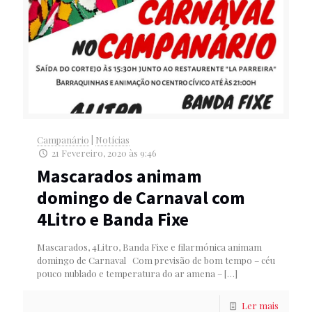
Campanário
|
Notícias
21 Fevereiro, 2020 às 9:46
Mascarados animam
domingo de Carnaval com
4Litro e Banda Fixe
Mascarados, 4Litro, Banda Fixe e filarmónica animam
domingo de Carnaval Com previsão de bom tempo – céu
pouco nublado e temperatura do ar amena –
[…]
Ler mais