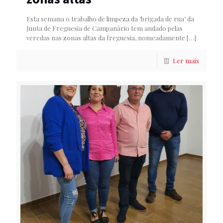
Esta semana o trabalho de limpeza da ‘brigada de rua’ da
Junta de Freguesia de Campanário tem andado pelas
veredas nas zonas altas da freguesia, nomeadamente
[…]
Ler mais