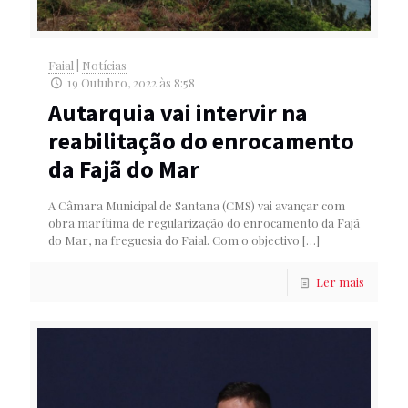
Faial
|
Notícias
19 Outubro, 2022 às 8:58
Autarquia vai intervir na
reabilitação do enrocamento
da Fajã do Mar
A Câmara Municipal de Santana (CMS) vai avançar com
obra marítima de regularização do enrocamento da Fajã
do Mar, na freguesia do Faial. Com o objectivo
[…]
Ler mais