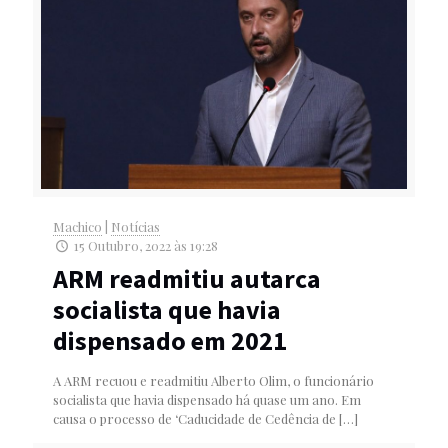
Machico
|
Notícias
15 Outubro, 2022 às 19:28
ARM readmitiu autarca
socialista que havia
dispensado em 2021
A ARM recuou e readmitiu Alberto Olim, o funcionário
socialista que havia dispensado há quase um ano. Em
causa o processo de ‘Caducidade de Cedência de
[…]