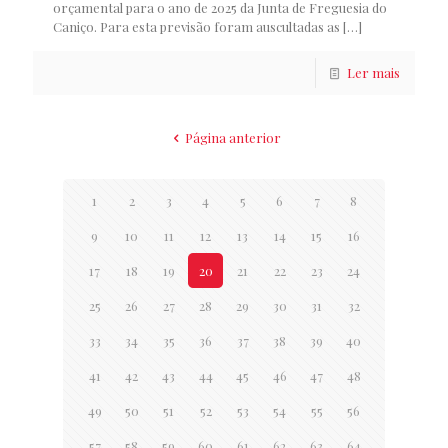
orçamental para o ano de 2025 da Junta de Freguesia do
Caniço. Para esta previsão foram auscultadas as
[…]
Ler mais
Página anterior
1
2
3
4
5
6
7
8
9
10
11
12
13
14
15
16
17
18
19
20
21
22
23
24
25
26
27
28
29
30
31
32
33
34
35
36
37
38
39
40
41
42
43
44
45
46
47
48
49
50
51
52
53
54
55
56
57
58
59
60
61
62
63
64