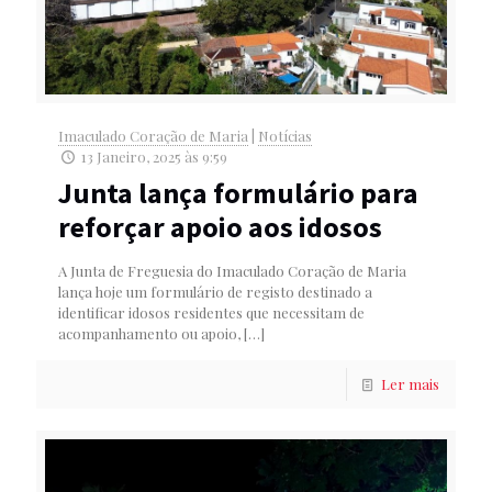
Imaculado Coração de Maria
|
Notícias
13 Janeiro, 2025 às 9:59
Junta lança formulário para
reforçar apoio aos idosos
A Junta de Freguesia do Imaculado Coração de Maria
lança hoje um formulário de registo destinado a
identificar idosos residentes que necessitam de
acompanhamento ou apoio,
[…]
Ler mais