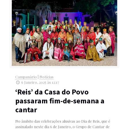
Campanário
|
Notícias
6 Janeiro, 2025 às 12:17
‘Reis’ da Casa do Povo
passaram fim-de-semana a
cantar
No âmbito das celebrações alusivas ao Dia de Reis, que é
assinalado neste dia 6 de Janeiro, o Grupo de Cantar de