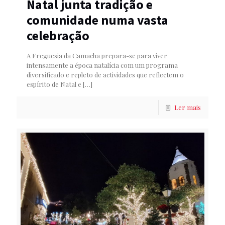
Natal junta tradição e
comunidade numa vasta
celebração
A Freguesia da Camacha prepara-se para viver
intensamente a época natalícia com um programa
diversificado e repleto de actividades que reflectem o
espírito de Natal e
[…]
Ler mais