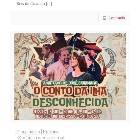
Reis da Casa do
[…]
Ler mais
Campanário
|
Notícias
6 Janeiro, 2025 às 11:56