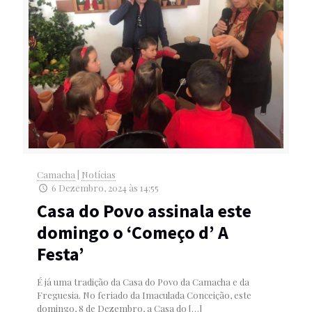
Camacha
|
Notícias
6 Dezembro, 2024 às 14:55
Casa do Povo assinala este
domingo o ‘Começo d’ A
Festa’
É já uma tradição da Casa do Povo da Camacha e da
Freguesia. No feriado da Imaculada Conceição, este
domingo, 8 de Dezembro, a Casa do
[…]