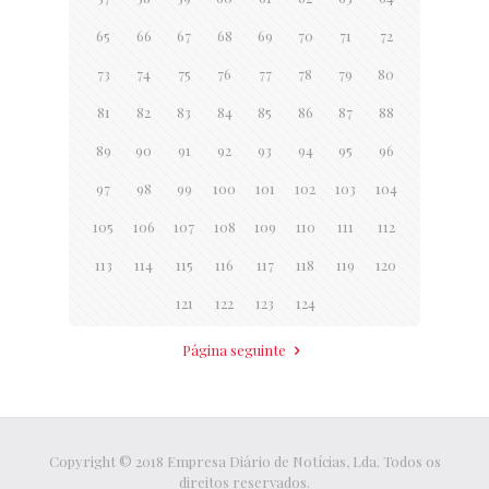
65
66
67
68
69
70
71
72
73
74
75
76
77
78
79
80
81
82
83
84
85
86
87
88
89
90
91
92
93
94
95
96
97
98
99
100
101
102
103
104
105
106
107
108
109
110
111
112
113
114
115
116
117
118
119
120
121
122
123
124
Página seguinte
Copyright © 2018 Empresa Diário de Notícias, Lda. Todos os
direitos reservados.