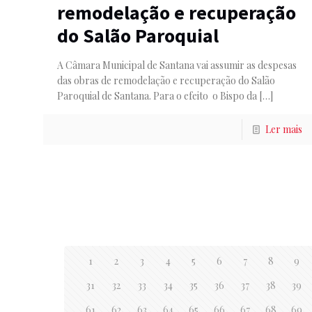
remodelação e recuperação
do Salão Paroquial
A Câmara Municipal de Santana vai assumir as despesas
das obras de remodelação e recuperação do Salão
Paroquial de Santana. Para o efeito o Bispo da
[…]
Ler mais
1
2
3
4
5
6
7
8
9
31
32
33
34
35
36
37
38
39
61
62
63
64
65
66
67
68
69