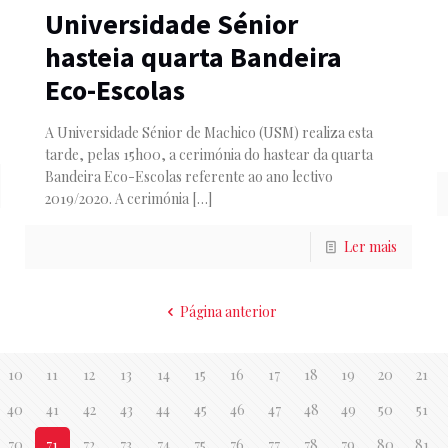
Universidade Sénior
hasteia quarta Bandeira
Eco-Escolas
A Universidade Sénior de Machico (USM) realiza esta
tarde, pelas 15h00, a cerimónia do hastear da quarta
Bandeira Eco-Escolas referente ao ano lectivo
2019/2020. A cerimónia
[…]
Ler mais
Página anterior
10
11
12
13
14
15
16
17
18
19
20
21
40
41
42
43
44
45
46
47
48
49
50
51
70
71
72
73
74
75
76
77
78
79
80
81