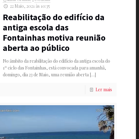
22 Maio, 2021 às 10:35
Reabilitação do edifício da
antiga escola das
Fontainhas motiva reunião
aberta ao público
No âmbito da reabilitação do edifício da antiga escola do
1º ciclo das Fontainhas, está convocada para amanhã,
domingo, dia 23 de Maio, uma reunião aberta
[…]
Ler mais