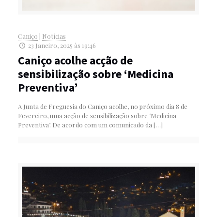
Caniço
|
Notícias
23 Janeiro, 2025 às 19:46
Caniço acolhe acção de
sensibilização sobre ‘Medicina
Preventiva’
A Junta de Freguesia do Caniço acolhe, no próximo dia 8 de
Fevereiro, uma acção de sensibilização sobre ‘Medicina
Preventiva’. De acordo com um comunicado da
[…]