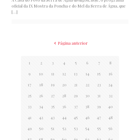
oficial da IX Mostra da Poncha e do Mel da Serra de Água, que
[…]
Página anterior
1
2
3
4
5
6
7
8
9
10
11
12
13
14
15
16
17
18
19
20
21
22
23
24
25
26
27
28
29
30
31
32
33
34
35
36
37
38
39
40
41
42
43
44
45
46
47
48
49
50
51
52
53
54
55
56
57
58
59
60
61
62
63
64