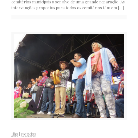
cemitérios municipais a ser alvo de uma grande reparação. As
intervenções propostas para todos os cemitérios têm em
[…]
Ilha
|
Notícias