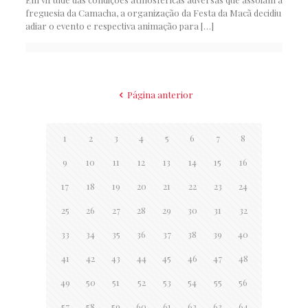
freguesia da Camacha, a organização da Festa da Macã decidiu
adiar o evento e respectiva animação para
[…]
Página anterior
1
2
3
4
5
6
7
8
9
10
11
12
13
14
15
16
17
18
19
20
21
22
23
24
25
26
27
28
29
30
31
32
33
34
35
36
37
38
39
40
41
42
43
44
45
46
47
48
49
50
51
52
53
54
55
56
57
58
59
60
61
62
63
64