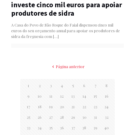
investe cinco mil euros para apoiar
produtores de sidra
A Casa do Povo de São Roque do Faial dispensou cinco mil
euros do seu orçamento anual para apoiar os produtores de
sidra da freguesia com
[…]
Página anterior
1
2
3
4
5
6
7
8
9
10
11
12
13
14
15
16
17
18
19
20
21
22
23
24
25
26
27
28
29
30
31
32
33
34
35
36
37
38
39
40