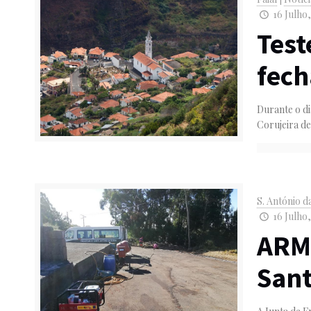
16 Julho,
Test
fec
Durante o di
Corujeira de
S. António d
16 Julho,
ARM 
Sant