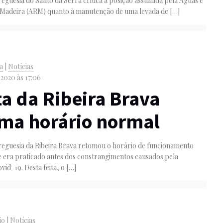
reguesia do Santo da Serra critica a posição assumida pela Águas e
 Madeira (ARM) quanto à manutenção de uma levada de
[…]
va
|
Notícias
 2020 às 17:06
a da Ribeira Brava
ma horário normal
Freguesia da Ribeira Brava retomou o horário de funcionamento
e era praticado antes dos constrangimentos causados pela
id-19. Desta feita, o
[…]
io
|
Notícias