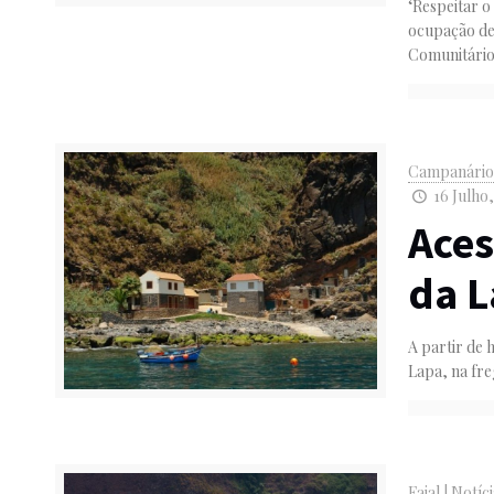
‘Respeitar 
ocupação de 
Comunitári
Campanári
16 Julho,
Aces
da L
A partir de 
Lapa, na fr
Faial
|
Notíci