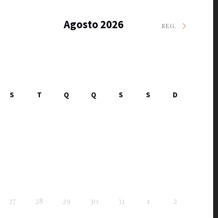
Agosto 2026
SEG.
S
T
Q
Q
S
S
D
27
28
29
30
31
1
2