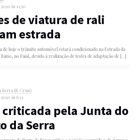
 2020 às 11:30
es de viatura de rali
ham estrada
a de hoje o trânsito automóvel estará condicionado na Estrada da
 Baixo, no Faial, devido à realização de testes de adaptação de
[…]
a Serra (S. Cruz)
 2020 às 6:21
criticada pela Junta do
o da Serra