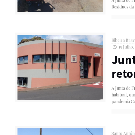
A Junta de F
Resíduos da
Ribeira Bra
15 Julho,
Junt
reto
A Junta de 
habitual, qu
pandemia Cov
Santo Antón