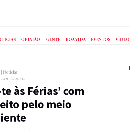
OTÍCIAS
OPINIÃO
GENTE
BOA VIDA
EVENTOS
VÍDEO
o
|
Notícias
 2020 às 20:02
-te às Férias’ com
eito pelo meio
iente