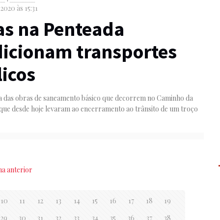
 2020 às 15:31
as na Penteada
icionam transportes
icos
a das obras de saneamento básico que decorrem no Caminho da
 que desde hoje levaram ao encerramento ao trânsito de um troço
na anterior
10
11
12
13
14
15
16
17
18
19
29
30
31
32
33
34
35
36
37
38