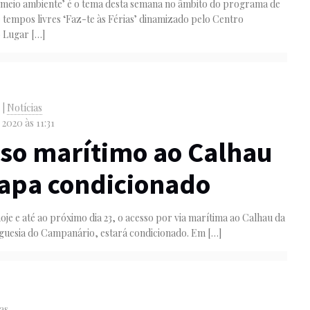
o meio ambiente’ é o tema desta semana no âmbito do programa de
tempos livres ‘Faz-te às Férias’ dinamizado pelo Centro
o Lugar
[…]
o
|
Notícias
 2020 às 11:31
so marítimo ao Calhau
apa condicionado
hoje e até ao próximo dia 23, o acesso por via marítima ao Calhau da
eguesia do Campanário, estará condicionado. Em
[…]
as