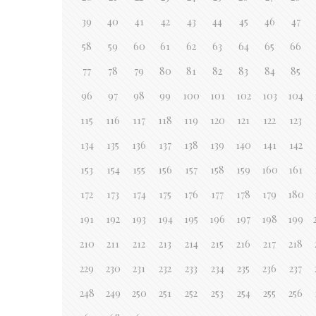
39
40
41
42
43
44
45
46
47
58
59
60
61
62
63
64
65
66
77
78
79
80
81
82
83
84
85
96
97
98
99
100
101
102
103
104
115
116
117
118
119
120
121
122
123
134
135
136
137
138
139
140
141
142
153
154
155
156
157
158
159
160
161
172
173
174
175
176
177
178
179
180
191
192
193
194
195
196
197
198
199
210
211
212
213
214
215
216
217
218
229
230
231
232
233
234
235
236
237
248
249
250
251
252
253
254
255
256