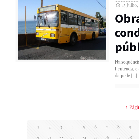
15 Julho,
Obr
cond
públ
Na sequênci
Penteada, e
daquele
[…]
Pági
1
2
3
4
5
6
7
8
9
20
21
22
23
24
25
26
27
28