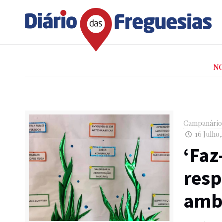
N
Campanári
16 Julho,
‘Faz
resp
amb