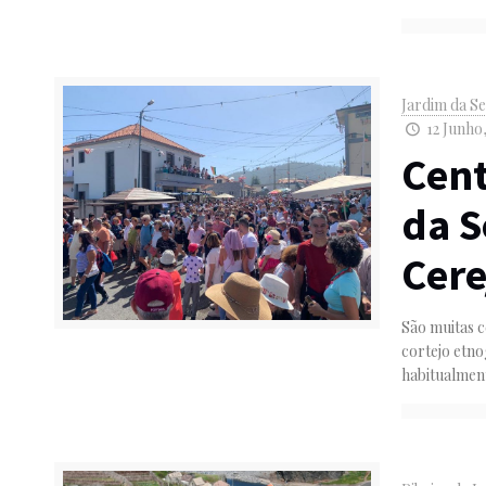
Jardim da S
12 Junho
Cen
da S
Cere
São muitas 
cortejo etn
habitualmen