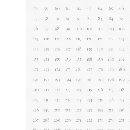
58
59
60
61
62
63
64
65
66
77
78
79
80
81
82
83
84
85
96
97
98
99
100
101
102
103
104
115
116
117
118
119
120
121
122
123
134
135
136
137
138
139
140
141
142
153
154
155
156
157
158
159
160
161
172
173
174
175
176
177
178
179
180
191
192
193
194
195
196
197
198
199
210
211
212
213
214
215
216
217
218
229
230
231
232
233
234
235
236
237
248
249
250
251
252
253
254
255
256
267
268
269
270
271
272
273
274
275