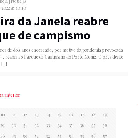
anela
|
Notícias
 2022 às 10:40
ira da Janela reabre
que de campismo
erca de dois anos encerrado, por motivo da pandemia provocada
19, reabriu o Parque de Campismo do Porto Moniz. O presidente
a
[…]
na anterior
10
11
12
13
14
15
16
17
18
19
29
30
31
32
33
34
35
36
37
38
48
49
50
51
52
53
54
55
56
57