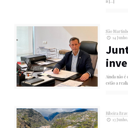
a
[…]
São Martinh
14 Junho,
Junt
inve
Ainda não é 
estão a real
Ribeira Bra
13 Junho,