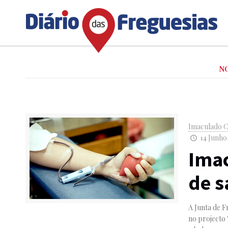
N
Imaculado C
14 Junho,
Ima
de 
A Junta de F
no projecto 