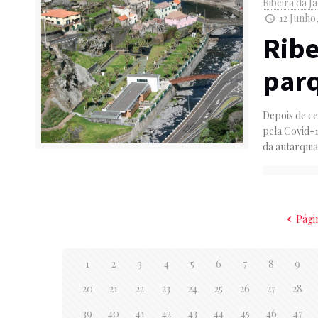
Ribeira da J
12 Junho,
Ribe
par
Depois de c
pela Covid-
da autarqui
Pági
1
2
3
4
5
6
7
8
9
20
21
22
23
24
25
26
27
28
39
40
41
42
43
44
45
46
47