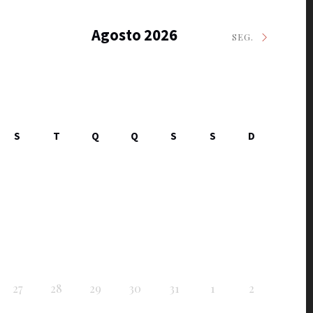
Agosto 2026
SEG.
S
T
Q
Q
S
S
D
27
28
29
30
31
1
2