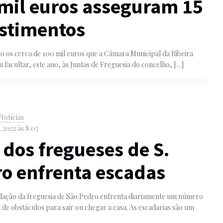
mil euros asseguram 15
stimentos
no os cerca de 100 mil euros que a Câmara Municipal da Ribeira
u facultar, este ano, às Juntas de Freguesia do concelho,
[…]
Notícias
 2022 às 8:03
dos fregueses de S.
o enfrenta escadas
lação da freguesia de São Pedro enfrenta diariamente um número
 de obstáculos para sair ou chegar a casa. As escadarias são um