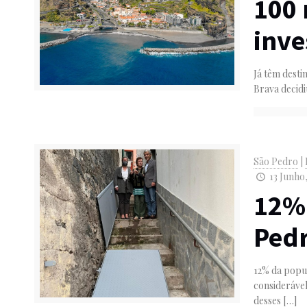
100 
inve
Já têm desti
Brava decidi
São Pedro
|
13 Junho,
12% 
Pedr
12% da popu
considerável
desses
[…]