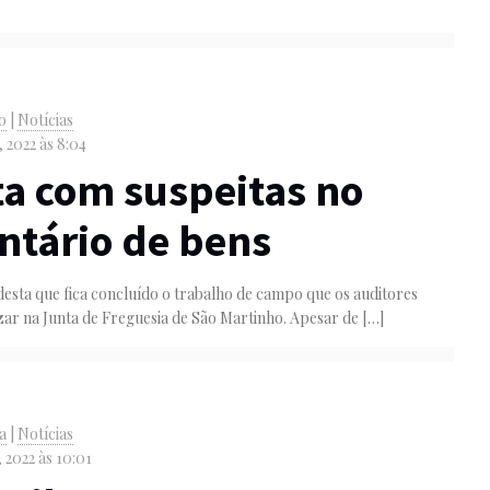
o
|
Notícias
 2022 às 8:04
a com suspeitas no
ntário de bens
desta que fica concluído o trabalho de campo que os auditores
izar na Junta de Freguesia de São Martinho. Apesar de
[…]
va
|
Notícias
 2022 às 10:01