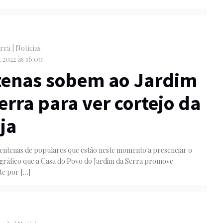
erra
|
Notícias
, 2022 às 16:00
tenas sobem ao Jardim
erra para ver cortejo da
ja
centenas de populares que estão neste momento a presenciar o
ográfico que a Casa do Povo do Jardim da Serra promove
te por
[…]