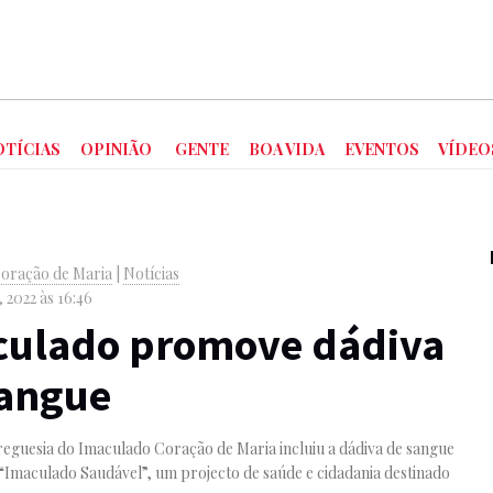
OTÍCIAS
OPINIÃO
GENTE
BOA VIDA
EVENTOS
VÍDEO
oração de Maria
|
Notícias
 2022 às 16:46
culado promove dádiva
sangue
reguesia do Imaculado Coração de Maria incluiu a dádiva de sangue
“Imaculado Saudável”, um projecto de saúde e cidadania destinado